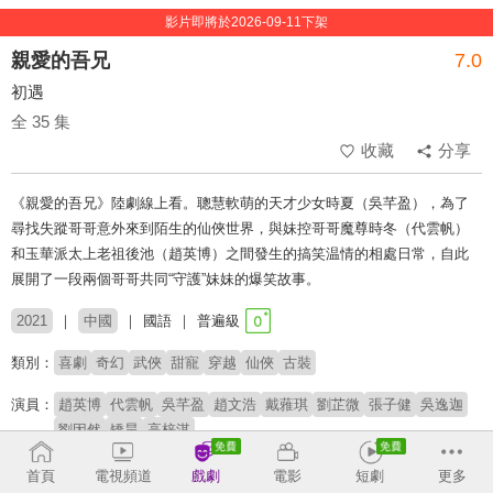
影片即將於2026-09-11下架
親愛的吾兄
7.0
初遇
全 35 集
收藏
分享
《親愛的吾兄》陸劇線上看。聰慧軟萌的天才少女時夏（吳芊盈），為了
尋找失蹤哥哥意外來到陌生的仙俠世界，與妹控哥哥魔尊時冬（代雲帆）
和玉華派太上老祖後池（趙英博）之間發生的搞笑温情的相處日常，自此
展開了一段兩個哥哥共同“守護”妹妹的爆笑故事。
2021
中國
國語
普遍級
類別：
喜劇
奇幻
武俠
甜寵
穿越
仙俠
古裝
演員：
趙英博
代雲帆
吳芊盈
趙文浩
戴蕥琪
劉芷微
張子健
吳逸迦
劉因然
矯昊
高梓淇
導演：
邱鈺
首頁
電視頻道
戲劇
電影
短劇
更多