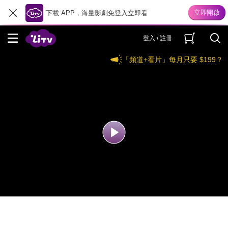
下載 APP，海量影劇免登入立即看
登入 / 註冊
「頻道+看片」每月只要 $199？