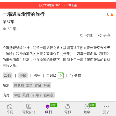
影片即將於2026-08-28下架
一場遇見愛情的旅行
6.9
第37集
全 52 集
收藏
分享
浪漫懸疑雙線並行，開啓一場遇愛之旅！該劇講述了熱血青年警察金小天
（陳曉）和身負家仇的文藝女孩李心月（景甜），因爲一幅名爲《寶貝》
的畫作而產生糾葛，並在命運的推動下共同踏上了一場浪漫而驚險的香格
里拉之旅…
2019
中國
國語
普遍級
47 分鐘
類別：
偶像劇
愛情
冒險
時裝
演員：
陳曉
景甜
何明翰
張可盈
導演：
毛衛寧
首頁
電視頻道
戲劇
電影
短劇
更多