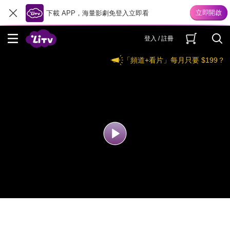
下載 APP，海量影劇免登入立即看
登入 / 註冊
「頻道+看片」每月只要 $199？