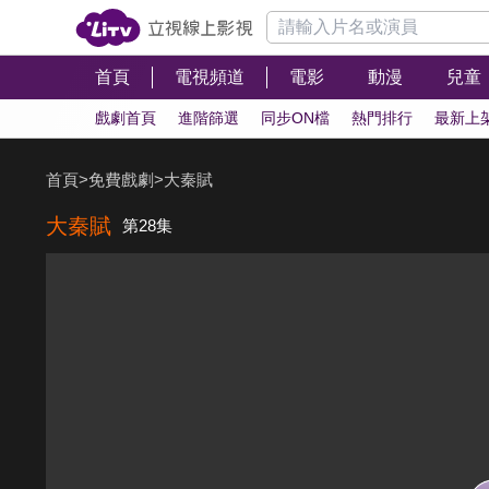
首頁
電視頻道
電影
動漫
兒童
戲劇首頁
進階篩選
同步ON檔
熱門排行
最新上
首頁
>
免費戲劇
>
大秦賦
大秦賦
第28集