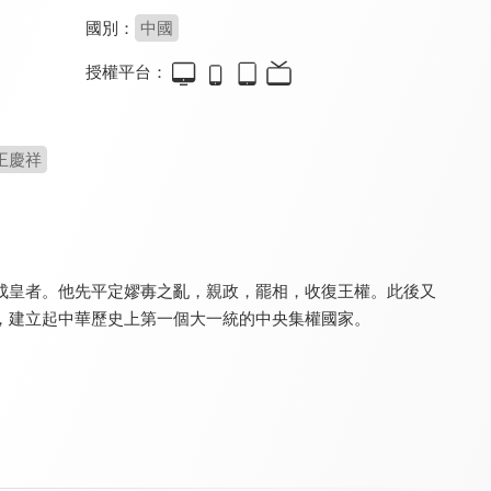
國別：
中國
授權平台：
天下長河(閩南語版)
少年楊家將
大秦帝國之崛起
6.6
8.2
8.0
全 40 集
全 43 集
全 40 集
王慶祥
成皇者。他先平定嫪毐之亂，親政，罷相，收復王權。此後又
，建立起中華歷史上第一個大一統的中央集權國家。
天下長河
大漢天子
武媚娘傳奇
9.0
8.6
8.4
全 40 集
全 41 集
全 82 集