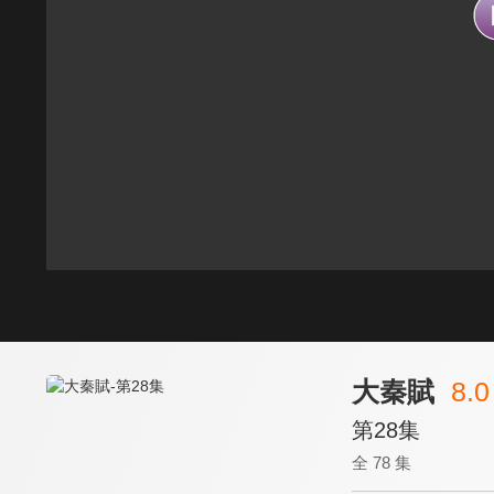
大秦賦
8.0
第28集
全 78 集