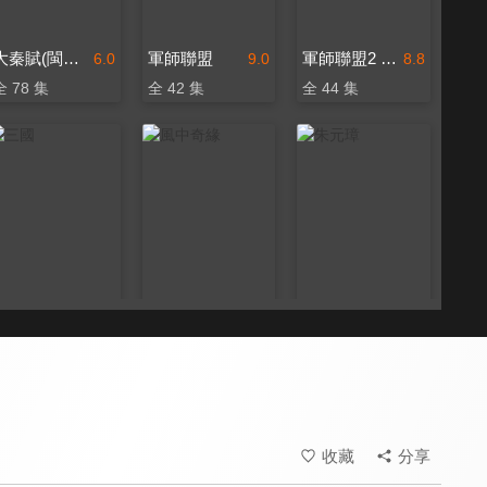
大秦賦(閩南語版)
軍師聯盟
軍師聯盟2 虎嘯龍吟
6.0
9.0
8.8
全 78 集
全 42 集
全 44 集
三國
風中奇緣
朱元璋
9.0
8.6
8.0
全 95 集
全 35 集
全 46 集
收藏
分享