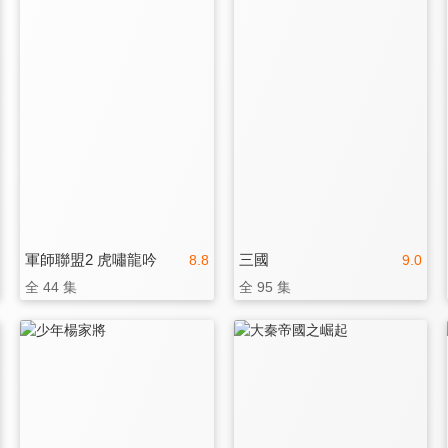
軍師聯盟2 虎嘯龍吟
三國
8.8
9.0
全 44 集
全 95 集