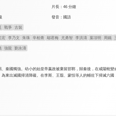
片長：
46 分鐘
發音：
國語
級
廷
戰爭
古裝
奕宏
李乃文
朱珠
辛柏青
鄔君梅
尤勇智
李洪濤
葉項明
周鐵
銘
強龍
劉永濤
弱、秦國獨強。幼小的始皇帝嬴政被棄留邯鄲，歸秦後，在咸陽蛻變
，為東出滅國掃清障礙。在李斯、王翦、蒙恬等人的輔佐下掃滅六國