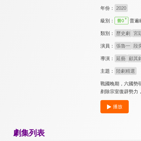
年份：
2020
級別：
普遍
類別：
歷史劇
宮
演員：
張魯一
段
導演：
延藝
顧其
主題：
陸劇精選
戰國晚期，六國勢
剷除宗室復辟勢力
播放
劇集列表