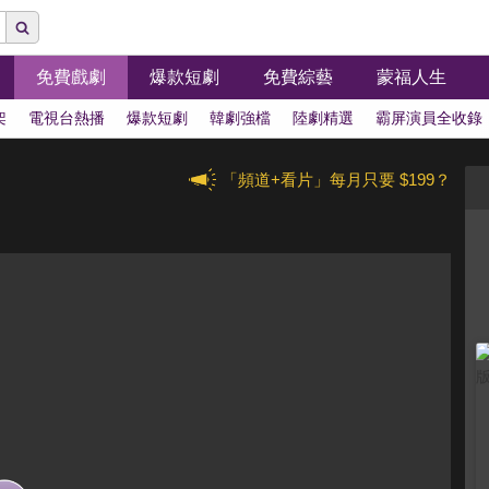
免費戲劇
爆款短劇
免費綜藝
蒙福人生
架
電視台熱播
爆款短劇
韓劇強檔
陸劇精選
霸屏演員全收錄
「頻道+看片」每月只要 $199？