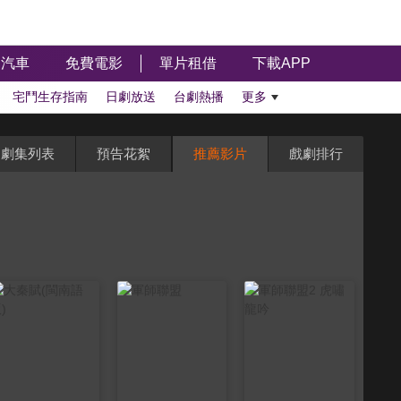
汽車
免費電影
單片租借
下載APP
宅鬥生存指南
日劇放送
台劇熱播
更多
劇集列表
預告花絮
推薦影片
戲劇排行