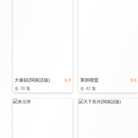
大秦賦(閩南語版)
軍師聯盟
6.0
9.0
全 78 集
全 42 集