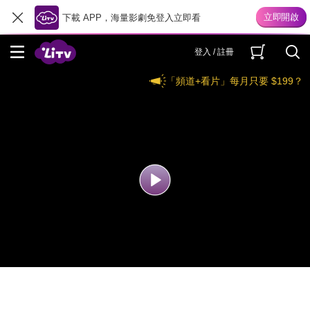
下載 APP，海量影劇免登入立即看
登入 / 註冊
「頻道+看片」每月只要 $199？