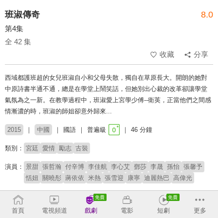
班淑傳奇
8.0
第4集
全 42 集
收藏
分享
西域都護班超的女兒班淑自小和父母失散，獨自在草原長大。開朗的她對
中原詩書半通不通，總是在學堂上鬧笑話，但她別出心裁的改革卻讓學堂
氣氛為之一新。在教學過程中，班淑愛上宮學少傅--衛英，正當他們之間感
情漸濃的時，班淑的師姐卻意外歸來...
2015
中國
國語
普遍級
46 分鐘
類別：
宮廷
愛情
勵志
古裝
演員：
景甜
張哲瀚
付辛博
李佳航
李心艾
鄧莎
李晟
孫怡
張馨予
恬妞
關曉彤
蔣依依
米熱
張雪迎
康寧
迪麗熱巴
高偉光
導演：
徐惠康
朱銳斌
首頁
電視頻道
戲劇
電影
短劇
更多
# 新疆美女