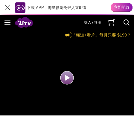
下載 APP，海量影劇免登入立即看
登入 / 註冊
「頻道+看片」每月只要 $199？