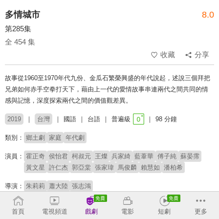
多情城市
8.0
第285集
全 454 集
收藏
分享
故事從1960至1970年代九份、金瓜石繁榮興盛的年代說起，述說三個拜把
兄弟如何赤手空拳打天下，藉由上一代的愛情故事串連兩代之間共同的情
感與記憶，深度探索兩代之間的價值觀差異。
2019
台灣
國語
台語
普遍級
98 分鐘
類別：
鄉土劇
家庭
年代劇
演員：
霍正奇
侯怡君
柯叔元
王燦
兵家綺
藍葦華
傅子純
蘇晏霈
黃文星
許仁杰
郭亞棠
張家瑋
馬俊麟
賴慧如
潘柏希
導演：
朱莉莉
蕭大陸
張志鴻
# 婚姻
# 夫妻關係
# 狗血
# 八點檔
首頁
電視頻道
戲劇
電影
短劇
更多