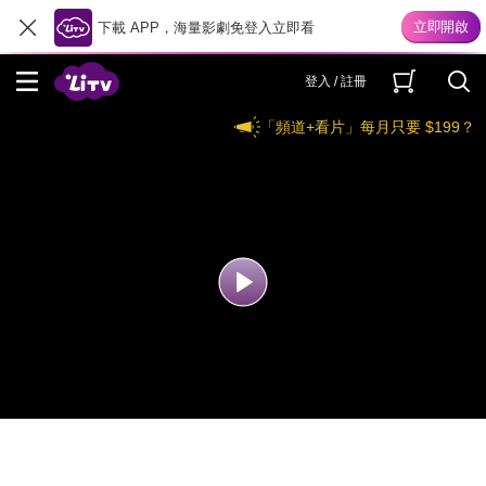
下載 APP，海量影劇免登入立即看
登入 / 註冊
「頻道+看片」每月只要 $199？