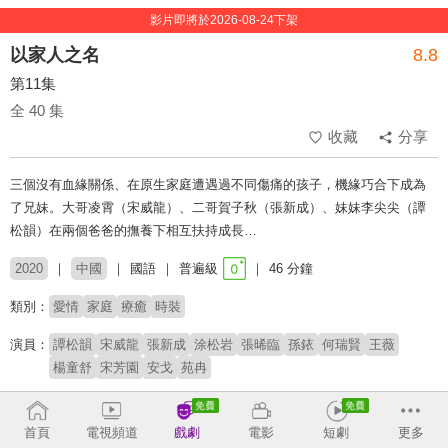
影片即將於2026-08-24下架
以家人之名
8.8
第11集
全 40 集
收藏
分享
三個沒有血緣關係、在原生家庭遭遇過不同傷痛的孩子，機緣巧合下成為
了兄妹。大哥凌霄（宋威龍）、二哥賀子秋（張新成）、妹妹李尖尖（譚
松韻）在兩個爸爸的撫養下相互扶持成長…
2020
中國
國語
普遍級
46 分鐘
類別：
愛情
家庭
療癒
時裝
演員：
譚松韻
宋威龍
張新成
涂松岩
張晞臨
孫銥
何瑞賢
王薇
楊童舒
宋芳園
安戈
苑冉
導演：
丁梓光
首頁
電視頻道
戲劇
電影
短劇
更多
# 成長
# 青梅竹馬
# 甜虐交織
# 重組家庭
# 偽骨科