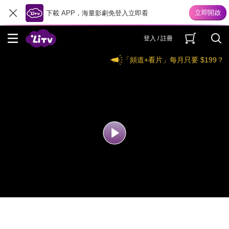
下載 APP，海量影劇免登入立即看
登入 / 註冊
「頻道+看片」每月只要 $199？