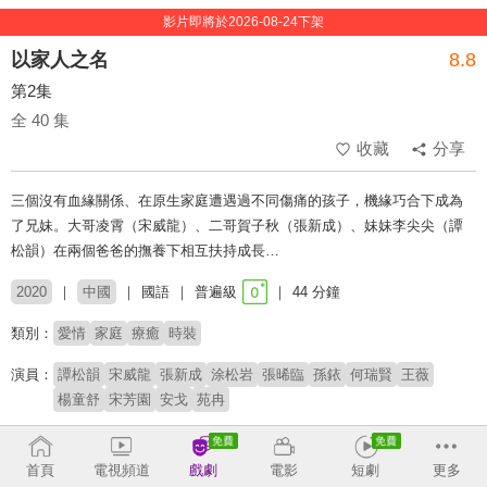
影片即將於2026-08-24下架
以家人之名
8.8
第2集
全 40 集
收藏
分享
三個沒有血緣關係、在原生家庭遭遇過不同傷痛的孩子，機緣巧合下成為
了兄妹。大哥凌霄（宋威龍）、二哥賀子秋（張新成）、妹妹李尖尖（譚
松韻）在兩個爸爸的撫養下相互扶持成長…
2020
中國
國語
普遍級
44 分鐘
類別：
愛情
家庭
療癒
時裝
演員：
譚松韻
宋威龍
張新成
涂松岩
張晞臨
孫銥
何瑞賢
王薇
楊童舒
宋芳園
安戈
苑冉
導演：
丁梓光
首頁
電視頻道
戲劇
電影
短劇
更多
# 成長
# 青梅竹馬
# 甜虐交織
# 重組家庭
# 偽骨科