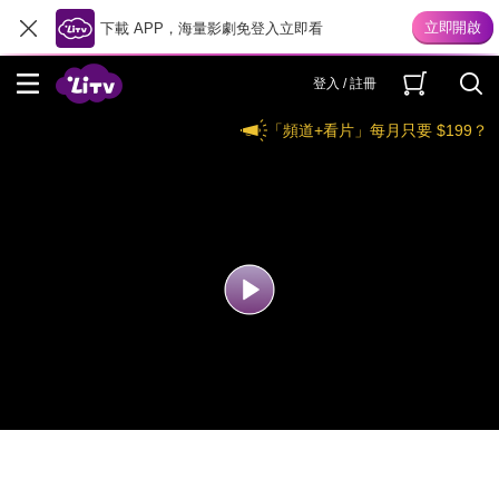
下載 APP，海量影劇免登入立即看
登入 / 註冊
「頻道+看片」每月只要 $199？