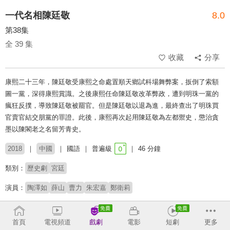
一代名相陳廷敬
8.0
第38集
全 39 集
收藏
分享
康熙二十三年，陳廷敬受康熙之命處置順天鄉試科場舞弊案，扳倒了索額
圖一黨，深得康熙賞識。之後康熙任命陳廷敬改革弊政，遭到明珠一黨的
瘋狂反撲，導致陳廷敬被罷官。但是陳廷敬以退為進，最終查出了明珠買
官賣官結交朋黨的罪證。此後，康熙再次起用陳廷敬為左都禦史，懲治貪
墨以陳閣老之名留芳青史。
2018
中國
國語
普遍級
46 分鐘
類別：
歷史劇
宮廷
演員：
陶澤如
薛山
曹力
朱宏嘉
鄭衛莉
導演：
雷獻禾
王菁
首頁
電視頻道
戲劇
電影
短劇
更多