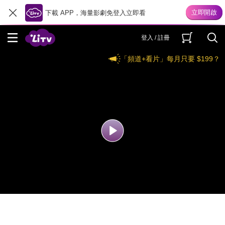
下載 APP，海量影劇免登入立即看
登入 / 註冊
「頻道+看片」每月只要 $199？