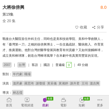
大將徐傍興
8.0
第19集
全 20 集
收藏
分享
戰後台大醫院首任外科主任，同時也是美和技術學院、美和中學創辦人，
有「臺灣第一刀」之稱的徐傍興博士，一生仗義疏財、醫病救入、作育英
才、推廣運動。他對台灣的醫學發展與教育有何貢獻？又如何接觸棒球，
成立美和棒球隊，創造台灣棒球風華？在本劇中有真實而豐富的呈現。
2007
台灣
客語
國語
普遍級
49 分鐘
類別：
年代劇
職場
演員：
溫昇豪
羅思琦
謝瓊煖
黃采儀
黃湘婷
謝卉君
王琄
溫吉興
導演：
林志儒
收回
首頁
電視頻道
戲劇
電影
短劇
更多