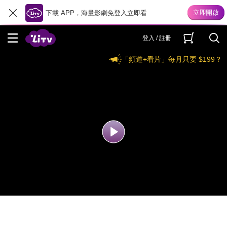
下載 APP，海量影劇免登入立即看
登入 / 註冊
「頻道+看片」每月只要 $199？