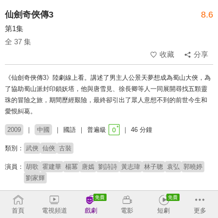
仙劍奇俠傳3
8.6
第1集
全 37 集
收藏
分享
《仙劍奇俠傳3》陸劇線上看。講述了男主人公景天夢想成為蜀山大俠，為
了協助蜀山派封印鎖妖塔，他與唐雪見、徐長卿等人一同展開尋找五顆靈
珠的冒險之旅，期間歷經艱險，最終卻引出了眾人意想不到的前世今生和
愛恨糾葛。
2009
中國
國語
普遍級
46 分鐘
類別：
武俠
仙俠
古裝
演員：
胡歌
霍建華
楊冪
唐嫣
劉詩詩
黃志瑋
林子聰
袁弘
郭曉婷
劉家輝
導演：
李國立
梁勝權
林玉芬
黃俊文
首頁
電視頻道
戲劇
電影
短劇
更多
原著：
電腦遊戲《仙劍奇俠傳三》