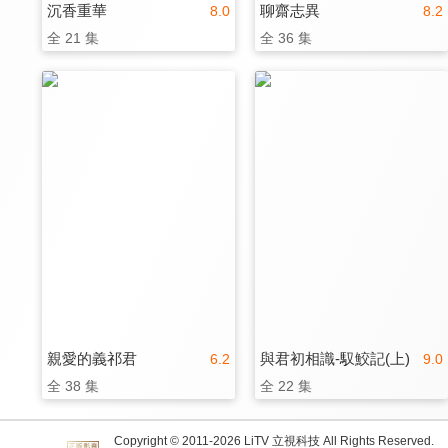
沉香重華
聊齋志異
8.0
8.2
全 21 集
全 36 集
親愛的義祁君
與君初相識-馭鮫記(上)
6.2
9.0
全 38 集
全 22 集
Copyright © 2011-
2026
LiTV 立視科技 All Rights Reserved.