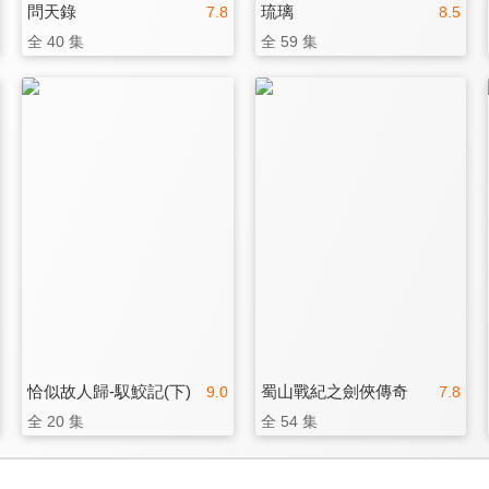
問天錄
琉璃
7.8
8.5
全 40 集
全 59 集
恰似故人歸-馭鮫記(下)
蜀山戰紀之劍俠傳奇
9.0
7.8
全 20 集
全 54 集