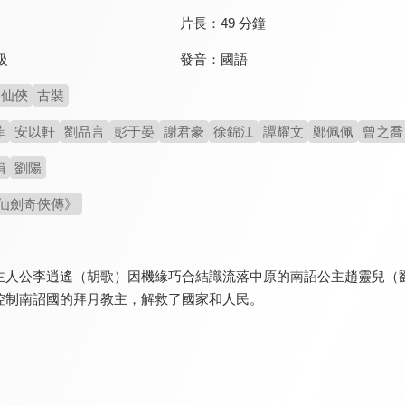
片長：
49 分鐘
發音：
國語
級
仙俠
古裝
菲
安以軒
劉品言
彭于晏
謝君豪
徐錦江
譚耀文
鄭佩佩
曾之喬
娟
劉陽
仙劍奇俠傳》
主人公李逍遙（胡歌）因機緣巧合結識流落中原的南詔公主趙靈兒（
控制南詔國的拜月教主，解救了國家和人民。