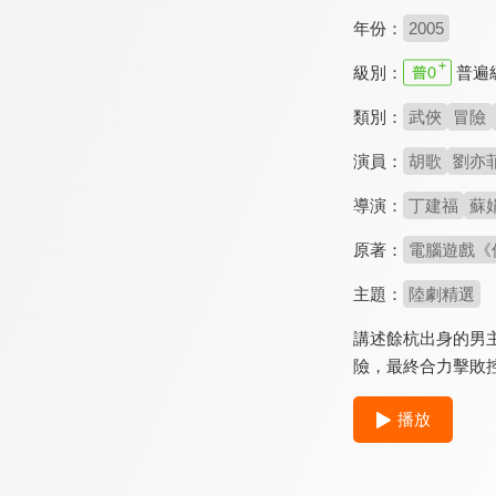
年份：
2005
級別：
普遍
類別：
武俠
冒險
演員：
胡歌
劉亦
導演：
丁建福
蘇
原著：
電腦遊戲《
主題：
陸劇精選
講述餘杭出身的男
險，最終合力擊敗
播放