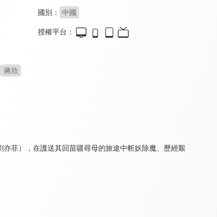
國別：
中國
授權平台：
與君初相識-馭鮫記(上)
恰似故人歸-馭鮫記(下)
蜀山戰紀之劍俠傳奇
9.0
9.0
7.8
全 22 集
全 20 集
全 54 集
蔣欣
劉亦菲），在護送其回苗疆尋母的旅途中斬妖除魔、歷經艱
蜀山戰紀之劍俠傳奇(閩南語版)
軒轅劍之天之痕
仙劍奇俠傳3
6.0
8.0
8.6
全 54 集
全 31 集
全 37 集