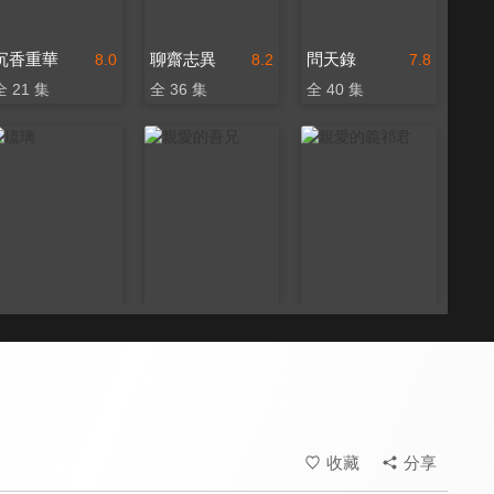
沉香重華
聊齋志異
問天錄
8.0
8.2
7.8
全 21 集
全 36 集
全 40 集
琉璃
親愛的吾兄
親愛的義祁君
8.5
7.0
6.2
全 59 集
全 35 集
全 38 集
收藏
分享