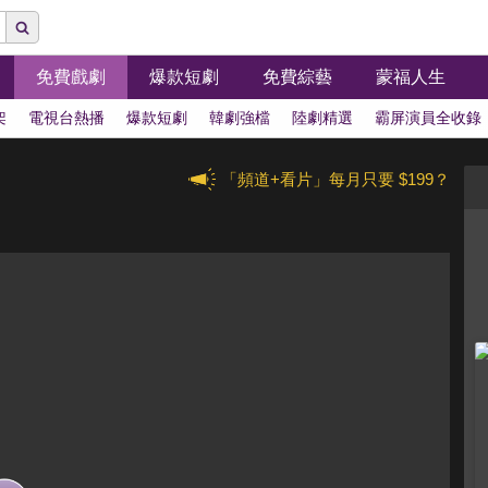
免費戲劇
爆款短劇
免費綜藝
蒙福人生
架
電視台熱播
爆款短劇
韓劇強檔
陸劇精選
霸屏演員全收錄
「頻道+看片」每月只要 $199？