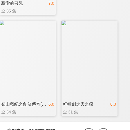
親愛的吾兄
7.0
全 35 集
蜀山戰紀之劍俠傳奇(閩南語版)
軒轅劍之天之痕
6.0
8.0
全 54 集
全 31 集