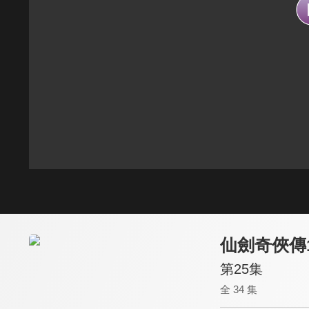
仙劍奇俠傳
第25集
全 34 集