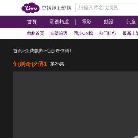
首頁
電視頻道
電影
動漫
兒童
戲劇首頁
進階篩選
同步ON檔
熱門排行
最新上
首頁
>
免費戲劇
>
仙劍奇俠傳1
仙劍奇俠傳1
第25集