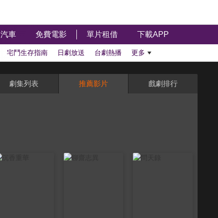
汽車
免費電影
單片租借
下載APP
宅鬥生存指南
日劇放送
台劇熱播
更多
劇集列表
推薦影片
戲劇排行