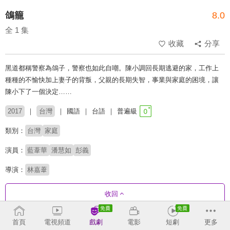
鴿籠
8.0
全 1 集
收藏
分享
黑道都稱警察為鴿子，警察也如此自嘲。陳小調回長期逃避的家，工作上
種種的不愉快加上妻子的背叛，父親的長期失智，事業與家庭的困境，讓
陳小下了一個決定……
2017
台灣
國語
台語
普遍級
類別：
台灣
家庭
演員：
藍葦華
潘慧如
彭義
導演：
林嘉葦
收回
首頁
電視頻道
戲劇
電影
短劇
更多
劇集列表
正序