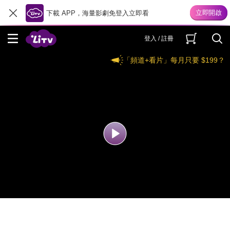
下載 APP，海量影劇免登入立即看
登入 / 註冊
「頻道+看片」每月只要 $199？