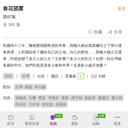
春花望露
8.0
第87集
全 341 集
收藏
分享
民國四十二年，鞭炮聲揭開希望的序幕，西螺大橋在萬眾矚目之下舉行通
車典禮，人民開始有了屬於自己的土地、自己的夢想……西螺大橋正式通
車，到底改變了多少人的人生？又影響了多少人的生活？在那一段台灣最
美麗的年代，他們到底度過多少春秋年華？走過多少歲月滄桑？
2016
台灣
台語
國語
普遍級
112 分鐘
類別：
台灣
家庭
年代劇
演員：
張銘杰
方馨
楚宣
李興文
葉歡
傅子純
吳皓昇
陳謙文
蕭大陸
高欣欣
王中皇
游安順
兵家綺
收回
首頁
電視頻道
戲劇
電影
短劇
更多