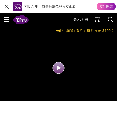
下載 APP，海量影劇免登入立即看
登入 / 註冊
「頻道+看片」每月只要 $199？