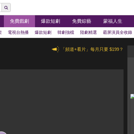
免費戲劇
爆款短劇
免費綜藝
蒙福人生
架
電視台熱播
爆款短劇
韓劇強檔
陸劇精選
霸屏演員全收錄
「頻道+看片」每月只要 $199？