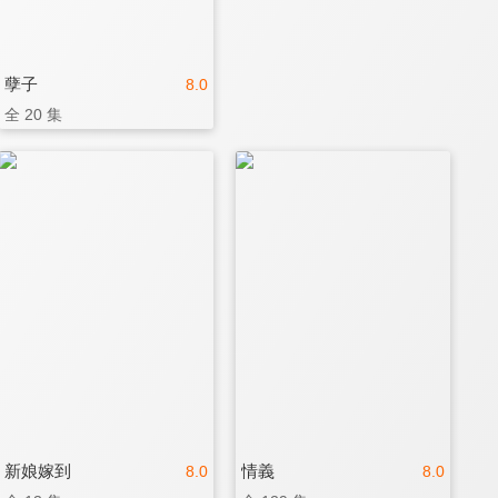
孽子
8.0
全 20 集
新娘嫁到
情義
8.0
8.0