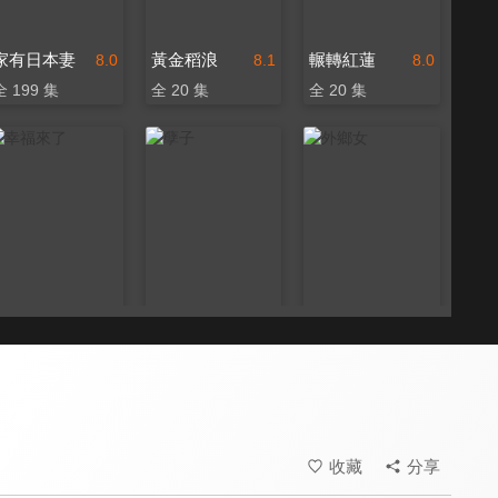
家有日本妻
黃金稻浪
輾轉紅蓮
8.0
8.1
8.0
全 199 集
全 20 集
全 20 集
幸福來了
孽子
外鄉女
8.0
8.0
8.0
全 260 集
全 20 集
全 11 集
收藏
分享