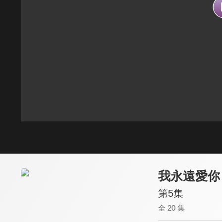
我永遠愛你
第5集
全 20 集