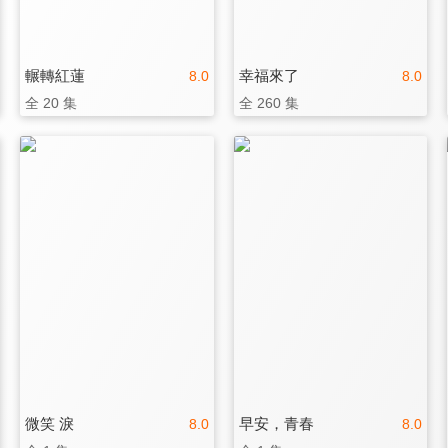
輾轉紅蓮
幸福來了
8.0
8.0
全 20 集
全 260 集
微笑 淚
早安，青春
8.0
8.0