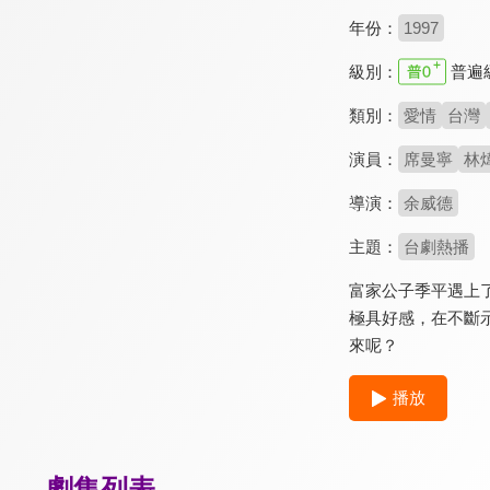
年份：
1997
級別：
普遍
類別：
愛情
台灣
演員：
席曼寧
林
導演：
余威德
主題：
台劇熱播
富家公子季平遇上
極具好感，在不斷
來呢？
播放
劇集列表