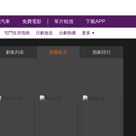
汽車
免費電影
單片租借
下載APP
宅鬥生存指南
日劇放送
台劇熱播
更多
劇集列表
推薦影片
戲劇排行