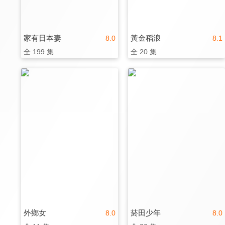
家有日本妻
黃金稻浪
8.0
8.1
全 199 集
全 20 集
外鄉女
菸田少年
8.0
8.0