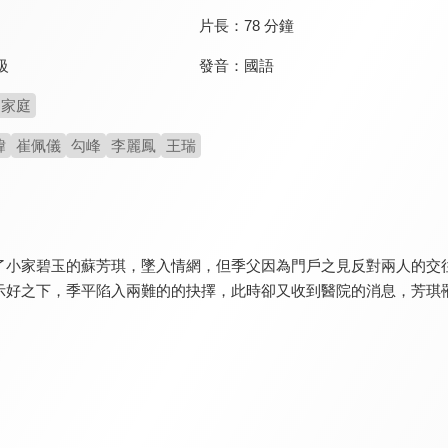
片長：
78 分鐘
發音：
國語
級
家庭
煒
崔佩儀
勾峰
李麗鳳
王瑞
了小家碧玉的蘇芳琪，墜入情網，但季父因為門戶之見反對兩人的交
示好之下，季平陷入兩難的的抉擇，此時卻又收到醫院的消息，芳琪