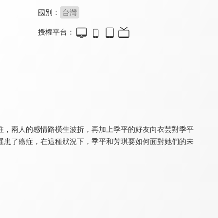
國別：
台灣
授權平台：
菸田少年
微笑 淚
早安，青春
8.0
8.0
8.0
全 20 集
全 1 集
全 1 集
往，兩人的感情路橫生波折，再加上季平的好友向衣芸對季平
罹患了癌症，在這種狀況下，季平和芳琪要如何面對她們的未
新娘嫁到
情義
桂花釀
8.0
8.0
8.0
全 13 集
全 129 集
全 1 集