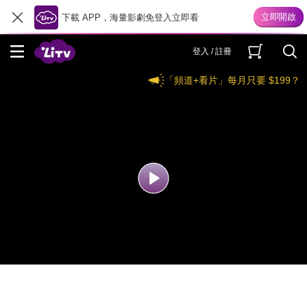
下載 APP，海量影劇免登入立即看
登入 / 註冊
「頻道+看片」每月只要 $199？