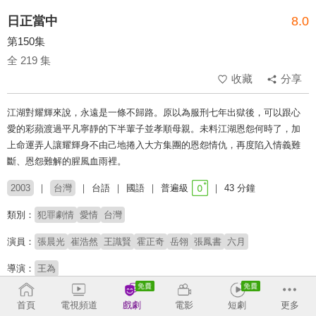
日正當中
8.0
第150集
全 219 集
收藏
分享
江湖對耀輝來說，永遠是一條不歸路。原以為服刑七年出獄後，可以跟心
愛的彩蘋渡過平凡寧靜的下半輩子並孝順母親。未料江湖恩怨何時了，加
上命運弄人讓耀輝身不由己地捲入大方集團的恩怨情仇，再度陷入情義難
斷、恩怨難解的腥風血雨裡。
2003
台灣
台語
國語
普遍級
43 分鐘
類別：
犯罪劇情
愛情
台灣
演員：
張晨光
崔浩然
王識賢
霍正奇
岳翎
張鳳書
六月
導演：
王為
收回
首頁
電視頻道
戲劇
電影
短劇
更多