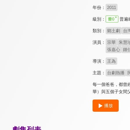
年份：
2011
級別：
普遍
類別：
鄉土劇
台
演員：
宗華
朱慧
張嘉心
鍾
導演：
王為
主題：
台劇熱播
每一個爸爸，都曾
華）與五個子女間
播放
劇集列表