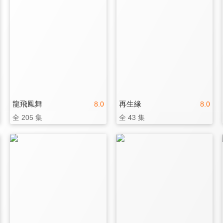
龍飛鳳舞
再生緣
8.0
8.0
全 205 集
全 43 集