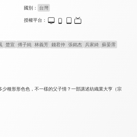
國別：
台灣
授權平台：
幸福來了
愛你沒條件
台灣作家劇場
8.0
7.0
8.0
全 260 集
全 71 集
全 17 集
風
楚宣
傅子純
林義芳
錢君仲
張銘杰
兵家綺
蘇晏霈
多少種形形色色，不一樣的父子情？一部講述紡織業大亨（宗
醒世媳婦
勸世媳婦
豆腐媽媽
8.0
8.0
8.4
全 36 集
全 34 集
更新至第 161 集