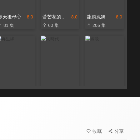
春天後母心
菅芒花的春天
龍飛鳳舞
8.0
8.0
8.0
全 81 集
全 60 集
全 205 集
再生緣
大時代
嫁妝
8.0
8.0
8.0
全 43 集
全 321 集
全 324 集
收藏
分享