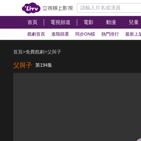
首頁
電視頻道
電影
動漫
兒童
戲劇首頁
進階篩選
同步ON檔
熱門排行
最新上
首頁
>
免費戲劇
>
父與子
父與子
第194集