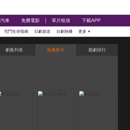
汽車
免費電影
單片租借
下載APP
宅鬥生存指南
日劇放送
台劇熱播
更多
劇集列表
推薦影片
戲劇排行