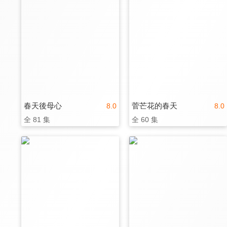
春天後母心
菅芒花的春天
8.0
8.0
全 81 集
全 60 集