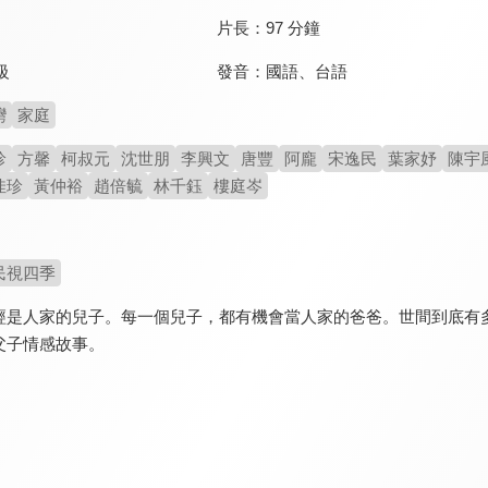
片長：
97 分鐘
發音：
國語
、
台語
級
灣
家庭
珍
方馨
柯叔元
沈世朋
李興文
唐豐
阿龐
宋逸民
葉家妤
陳宇
佳珍
黃仲裕
趙倍毓
林千鈺
樓庭岑
民視四季
經是人家的兒子。每一個兒子，都有機會當人家的爸爸。世間到底有
父子情感故事。