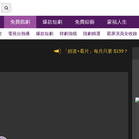
免費戲劇
爆款短劇
免費綜藝
蒙福人生
架
電視台熱播
爆款短劇
韓劇強檔
陸劇精選
霸屏演員全收錄
「頻道+看片」每月只要 $199？