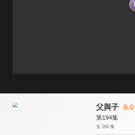
父與子
8.0
第194集
全 260 集