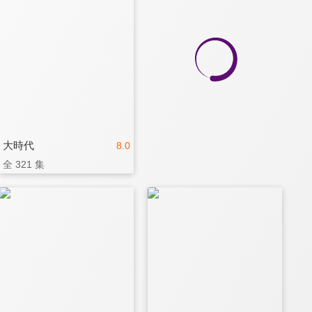
大時代
8.0
全 321 集