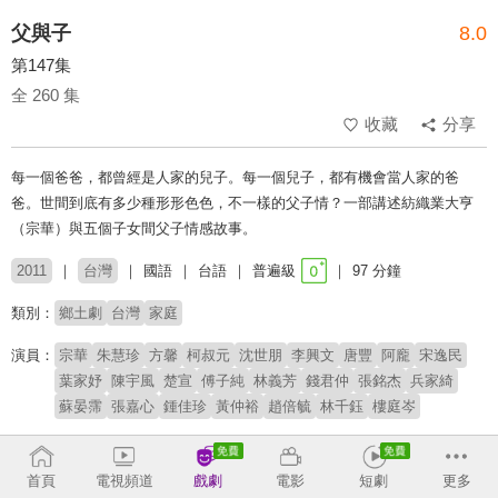
父與子
8.0
第147集
全 260 集
收藏
分享
每一個爸爸，都曾經是人家的兒子。每一個兒子，都有機會當人家的爸
爸。世間到底有多少種形形色色，不一樣的父子情？一部講述紡織業大亨
（宗華）與五個子女間父子情感故事。
2011
台灣
國語
台語
普遍級
97 分鐘
類別：
鄉土劇
台灣
家庭
演員：
宗華
朱慧珍
方馨
柯叔元
沈世朋
李興文
唐豐
阿龐
宋逸民
葉家妤
陳宇風
楚宣
傅子純
林義芳
錢君仲
張銘杰
兵家綺
蘇晏霈
張嘉心
鍾佳珍
黃仲裕
趙倍毓
林千鈺
樓庭岑
導演：
王為
首頁
電視頻道
戲劇
電影
短劇
更多