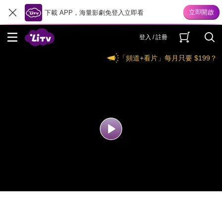
下載 APP，海量影劇免登入立即看
登入 / 註冊
「頻道+看片」每月只要 $199？