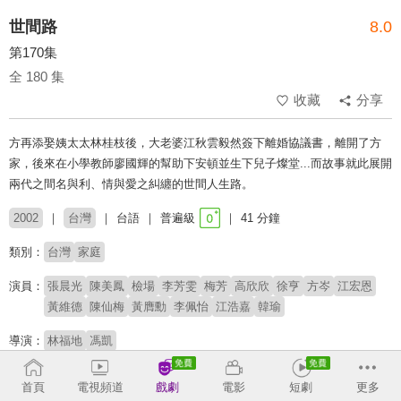
世間路
8.0
第170集
全 180 集
收藏
分享
方再添娶姨太太林桂枝後，大老婆江秋雲毅然簽下離婚協議書，離開了方
家，後來在小學教師廖國輝的幫助下安頓並生下兒子燦堂...而故事就此展開
兩代之間名與利、情與愛之糾纏的世間人生路。
2002
台灣
台語
普遍級
41 分鐘
類別：
台灣
家庭
演員：
張晨光
陳美鳳
檢場
李芳雯
梅芳
高欣欣
徐亨
方岑
江宏恩
黃維德
陳仙梅
黃膺勳
李佩怡
江浩嘉
韓瑜
導演：
林福地
馮凱
收回
首頁
電視頻道
戲劇
電影
短劇
更多