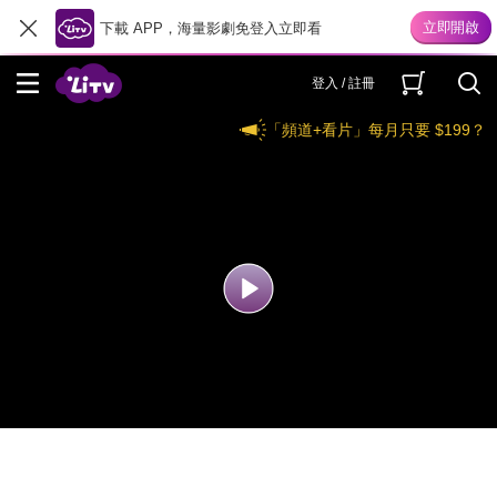
下載 APP，海量影劇免登入立即看
登入 / 註冊
「頻道+看片」每月只要 $199？