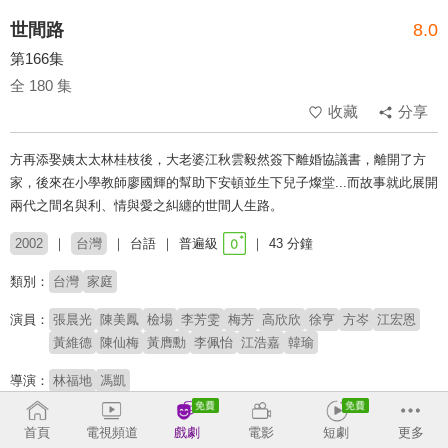
世間路
8.0
第166集
全 180 集
收藏
分享
方再添娶姨太太林桂枝後，大老婆江秋雲毅然簽下離婚協議書，離開了方
家，後來在小學教師廖國輝的幫助下安頓並生下兒子燦堂...而故事就此展開
兩代之間名與利、情與愛之糾纏的世間人生路。
2002
台灣
台語
普遍級
43 分鐘
類別：
台灣
家庭
演員：
張晨光
陳美鳳
檢場
李芳雯
梅芳
高欣欣
徐亨
方岑
江宏恩
黃維德
陳仙梅
黃膺勳
李佩怡
江浩嘉
韓瑜
導演：
林福地
馮凱
收回
首頁
電視頻道
戲劇
電影
短劇
更多