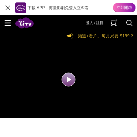
下載 APP，海量影劇免登入立即看
登入 / 註冊
「頻道+看片」每月只要 $199？