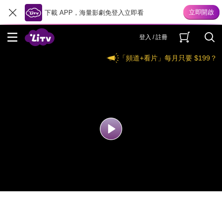
下載 APP，海量影劇免登入立即看
登入 / 註冊
「頻道+看片」每月只要 $199？