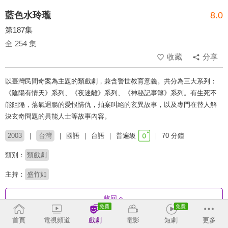
藍色水玲瓏
8.0
第187集
全 254 集
收藏
分享
以臺灣民間奇案為主題的類戲劇，兼含警世教育意義。共分為三大系列：
《陰陽有情天》系列、《夜迷離》系列、《神秘記事簿》系列。有生死不
能阻隔，蕩氣迴腸的愛恨情仇，拍案叫絕的玄異故事，以及專門在替人解
決玄奇問題的異能人士等故事內容。
2003
台灣
國語
台語
普遍級
70 分鐘
類別：
類戲劇
主持：
盛竹如
收回
首頁
電視頻道
戲劇
電影
短劇
更多