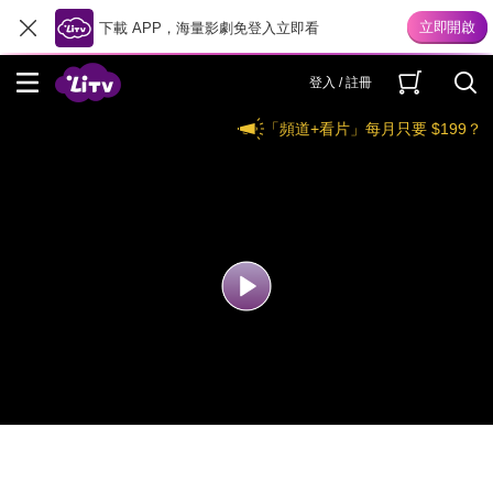
下載 APP，海量影劇免登入立即看
登入 / 註冊
「頻道+看片」每月只要 $199？