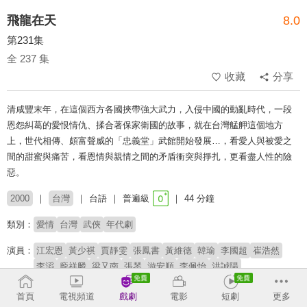
飛龍在天
8.0
第231集
全 237 集
收藏
分享
清咸豐末年，在這個西方各國挾帶強大武力，入侵中國的動亂時代，一段
恩怨糾葛的愛恨情仇、揉合著保家衛國的故事，就在台灣艋舺這個地方
上，世代相傳、頗富聲威的「忠義堂」武館開始發展…，看愛人與被愛之
間的甜蜜與痛苦，看恩情與親情之間的矛盾衝突與掙扎，更看盡人性的險
惡。
2000
台灣
台語
普遍級
44 分鐘
類別：
愛情
台灣
武俠
年代劇
演員：
江宏恩
黃少祺
賈靜雯
張鳳書
黃維德
韓瑜
李國超
崔浩然
李滔
龐祥麟
梁又南
張琴
游安順
李佩怡
洪誠陽
導演：
馮凱
首頁
電視頻道
戲劇
電影
短劇
更多