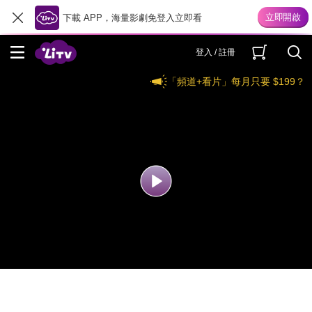
下載 APP，海量影劇免登入立即看
登入 / 註冊
「頻道+看片」每月只要 $199？