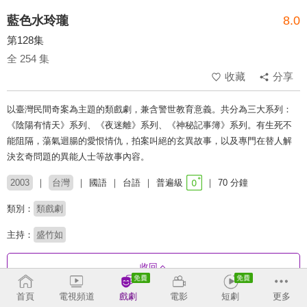
藍色水玲瓏
8.0
第128集
全 254 集
收藏
分享
以臺灣民間奇案為主題的類戲劇，兼含警世教育意義。共分為三大系列：
《陰陽有情天》系列、《夜迷離》系列、《神秘記事簿》系列。有生死不
能阻隔，蕩氣迴腸的愛恨情仇，拍案叫絕的玄異故事，以及專門在替人解
決玄奇問題的異能人士等故事內容。
2003
台灣
國語
台語
普遍級
70 分鐘
類別：
類戲劇
主持：
盛竹如
收回
首頁
電視頻道
戲劇
電影
短劇
更多