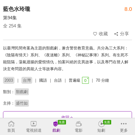
藍色水玲瓏
8.0
第94集
全 254 集
收藏
分享
以臺灣民間奇案為主題的類戲劇，兼含警世教育意義。共分為三大系列：
《陰陽有情天》系列、《夜迷離》系列、《神秘記事簿》系列。有生死不
能阻隔，蕩氣迴腸的愛恨情仇，拍案叫絕的玄異故事，以及專門在替人解
決玄奇問題的異能人士等故事內容。
2003
台灣
國語
台語
普遍級
70 分鐘
類別：
類戲劇
主持：
盛竹如
收回
首頁
電視頻道
戲劇
電影
短劇
更多