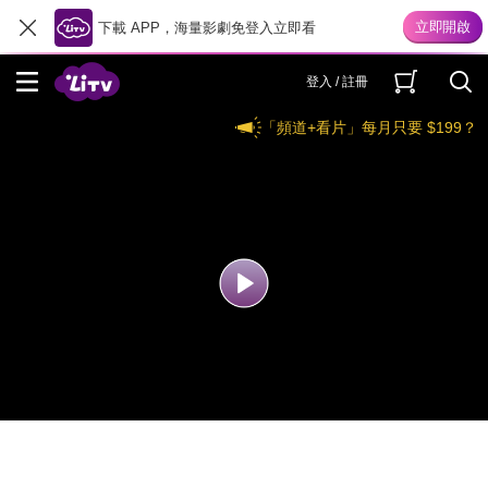
下載 APP，海量影劇免登入立即看
登入 / 註冊
「頻道+看片」每月只要 $199？