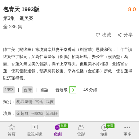
包青天 1993版
8.0
第3集 鍘美案
全 236 集
收藏
分享
陳世美（楊懷民）家境貧寒與妻子秦香蓮（劉雪華）恩愛和諧，十年苦讀
終於中了狀元，又為仁宗皇帝（孫鵬）招為駙馬，娶公主（侯炳瑩）為
妻。香蓮久無世美的音訊，攜子上京尋夫。但世美不肯相認，並陷害香
蓮，使其發配邊疆，預謀將其殺害。幸為包拯（金超群）所救，使香蓮得
以沉冤得雪。
1993
台灣
國語
普遍級
48 分鐘
類別：
犯罪劇情
宮廷
武俠
演員：
金超群
何家勁
范鴻軒
導演：
陳俊良
陳烈
鄧育慶
鄭少峯
劉立立
王重光
金鰲勳
蘇沅峯
侯柏威
孫樹培
李 英
劉為義
王曉海
梁凱程
首頁
電視頻道
戲劇
電影
短劇
更多