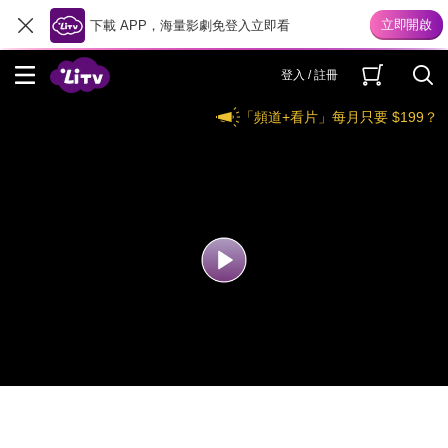
下載 APP，海量影劇免登入立即看
登入 / 註冊
「頻道+看片」每月只要 $199？