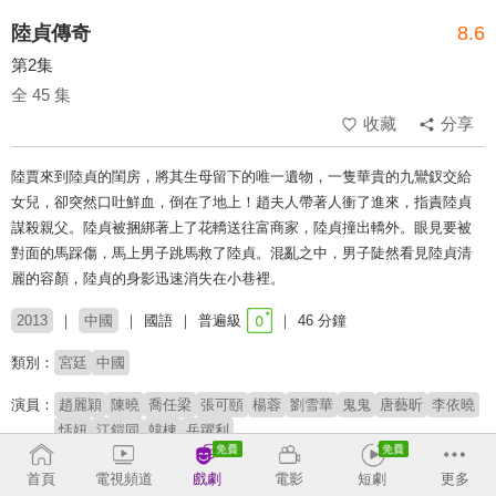
陸貞傳奇
8.6
第2集
全 45 集
收藏
分享
陸賈來到陸貞的閨房，將其生母留下的唯一遺物，一隻華貴的九鸞釵交給
女兒，卻突然口吐鮮血，倒在了地上！趙夫人帶著人衝了進來，指責陸貞
謀殺親父。陸貞被捆綁著上了花轎送往富商家，陸貞撞出轎外。眼見要被
對面的馬踩傷，馬上男子跳馬救了陸貞。混亂之中，男子陡然看見陸貞清
麗的容顏，陸貞的身影迅速消失在小巷裡。
2013
中國
國語
普遍級
46 分鐘
類別：
宮廷
中國
演員：
趙麗穎
陳曉
喬任梁
張可頤
楊蓉
劉雪華
鬼鬼
唐藝昕
李依曉
恬妞
江鎧同
韓棟
岳躍利
導演：
李慧珠
鄧恩
梁國冠
首頁
電視頻道
戲劇
電影
短劇
更多