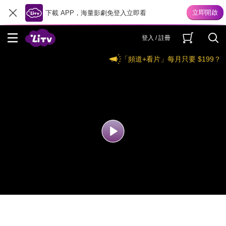
下載 APP，海量影劇免登入立即看
登入 / 註冊
「頻道+看片」每月只要 $199？