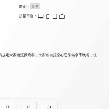
國別：
台灣
授權平台：
我的婆婆怎麼那麼可愛
小菁與言言
心動不可恥還很可愛
9.0
8.2
7.0
全 40 集
全 66 集
全 12 集
奶規定大家輪流做晚餐，大家各自挖空心思準備拿手晚餐，但
愛上小男人
甜蜜戰爭
追妻三人行
8.0
6.0
8.0
全 20 集
全 27 集
全 30 集
11
12
13