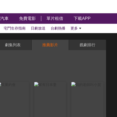
汽車
免費電影
單片租借
下載APP
宅鬥生存指南
日劇放送
台劇熱播
更多
劇集列表
推薦影片
戲劇排行