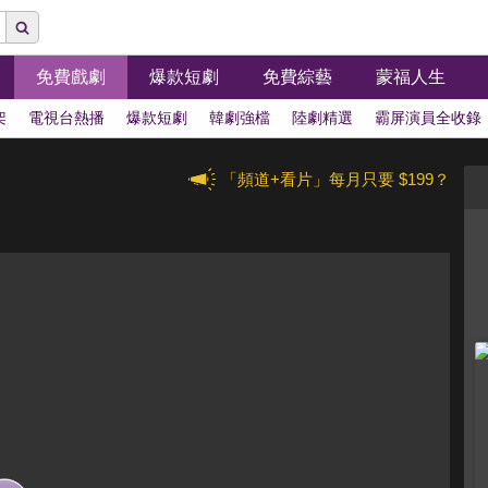
免費戲劇
爆款短劇
免費綜藝
蒙福人生
架
電視台熱播
爆款短劇
韓劇強檔
陸劇精選
霸屏演員全收錄
「頻道+看片」每月只要 $199？