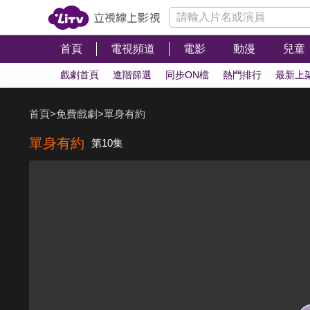
首頁
電視頻道
電影
動漫
兒童
戲劇首頁
進階篩選
同步ON檔
熱門排行
最新上
首頁
>
免費戲劇
>
單身有約
單身有約
第10集