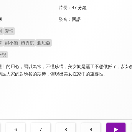
片長：
47 分鐘
發音：
國語
級
劇
愛情
樺
趙小僑
黎卉淇
趙駿亞
華視
理上的用心，習以為常，不懂珍惜，美女於是罷工不想做飯了，郝奶
滿足大家的對晚餐的期待，體現出美女在家中的重要性。
6
7
8
9
10