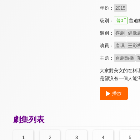
年份：
2015
級別：
普遍
類別：
喜劇
偶像
演員：
唐琪
王彩
主題：
台劇熱播
大家對美女的在料
是卻沒有一個人能
播放
劇集列表
1
2
3
4
5