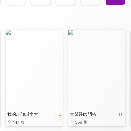
我的老師叫小賀
實習醫師鬥格
8.0
8.0
全 444 集
全 358 集