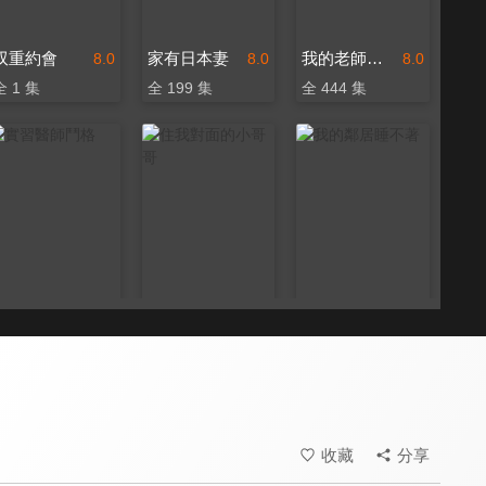
双重約會
家有日本妻
我的老師叫小賀
8.0
8.0
8.0
全 1 集
全 199 集
全 444 集
實習醫師鬥格
住我對面的小哥哥
我的鄰居睡不著
8.0
6.8
8.2
全 358 集
全 22 集
全 24 集
收藏
分享