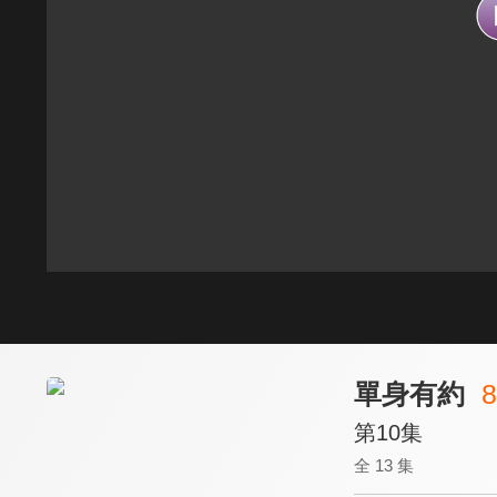
單身有約
8
第10集
全 13 集