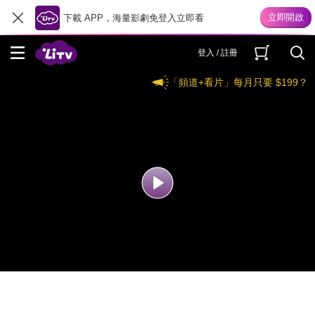
下載 APP，海量影劇免登入立即看
登入 / 註冊
「頻道+看片」每月只要 $199？