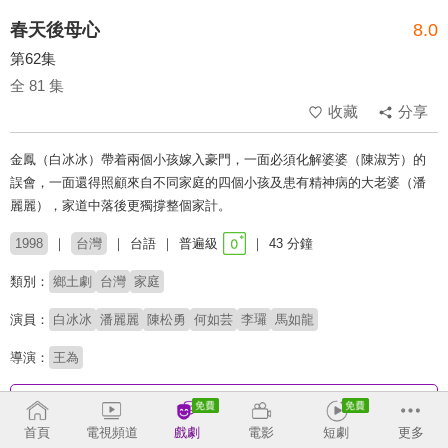
春天後母心
8.0
第62集
全 81 集
收藏
分享
金鳳（白冰冰）帶着兩個小孩嫁入豪門，一面必須化解婆婆（陳淑芳）的
誤會，一面還得照顧來自不同家庭的四個小孩及患有精神病的大老婆（潘
麗麗），家道中落後更獨撐整個家計。
1998
台灣
台語
普遍級
43 分鐘
類別：
鄉土劇
台灣
家庭
演員：
白冰冰
潘麗麗
陳松勇
何如芸
李㼈
馬如龍
導演：
王為
收回
首頁
電視頻道
戲劇
電影
短劇
更多