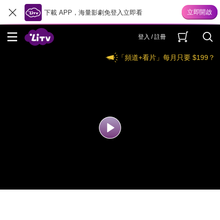
下載 APP，海量影劇免登入立即看
登入 / 註冊
「頻道+看片」每月只要 $199？