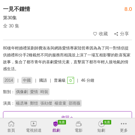
一見不鍾情
8.0
第30集
全 30 集
收藏
分享
80後年輕婚禮策劃師費洛洛與網路愛情專家陸哲希因為為了同一對情侶提
供婚禮和分手2種截然不同的服務而相識並上演了一場互相影響的歡喜冤家
故事，集合了都市青年的喜劇愛情元素，直擊當下都市年輕人接地氣的情
感生活。
2014
中國
國語
普遍級
46 分鐘
類別：
偶像劇
愛情
時裝
演員：
楊丞琳
鄭愷
張勛傑
楊壹童
邵雨薇
收回
首頁
電視頻道
戲劇
電影
短劇
更多