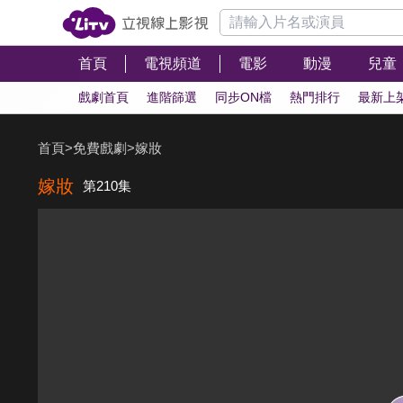
首頁
電視頻道
電影
動漫
兒童
戲劇首頁
進階篩選
同步ON檔
熱門排行
最新上
首頁
>
免費戲劇
>
嫁妝
嫁妝
第210集