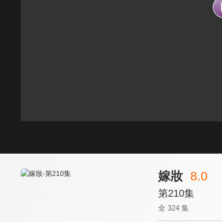
嫁妝
8.0
第210集
全 324 集