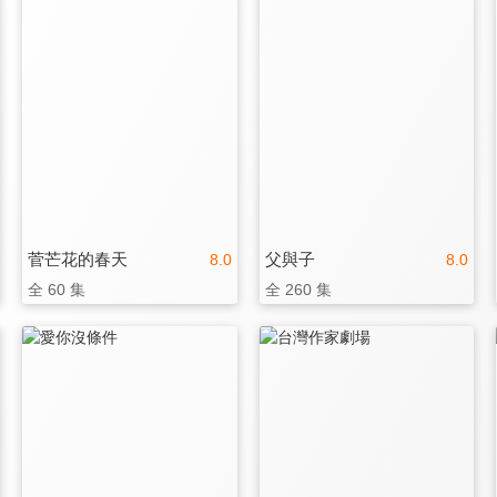
菅芒花的春天
父與子
8.0
8.0
全 60 集
全 260 集