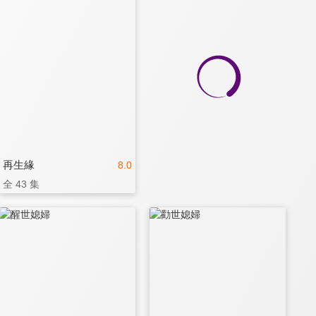
再生緣
8.0
全 43 集