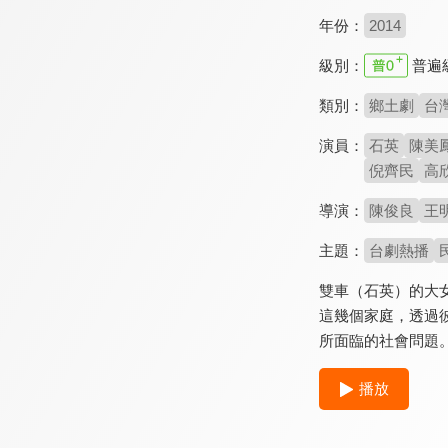
年份：
2014
級別：
普遍
類別：
鄉土劇
台
演員：
石英
陳美
倪齊民
高
導演：
陳俊良
王
主題：
台劇熱播
雙車（石英）的大
這幾個家庭，透過
所面臨的社會問題
播放