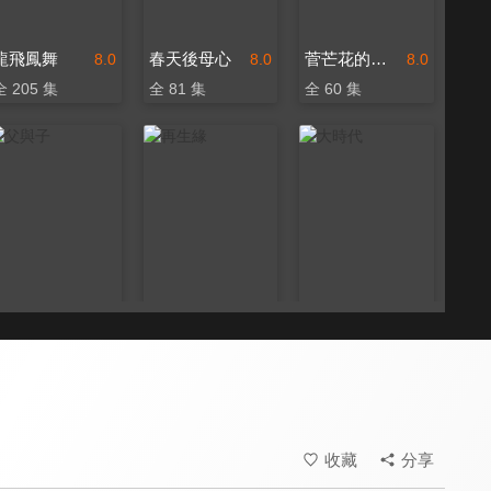
龍飛鳳舞
春天後母心
菅芒花的春天
8.0
8.0
8.0
全 205 集
全 81 集
全 60 集
父與子
再生緣
大時代
8.0
8.0
8.0
全 260 集
全 43 集
全 321 集
收藏
分享