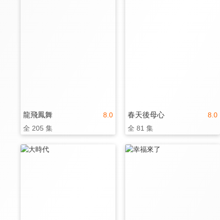
龍飛鳳舞
春天後母心
8.0
8.0
全 205 集
全 81 集