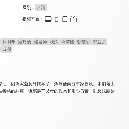
國別：
台灣
授權平台：
幸福來了
愛你沒條件
台灣作家劇場
8.0
7.0
8.0
全 260 集
全 71 集
全 17 集
林則希
羅巧倫
錢君仲
成潤
喬華國
張䕒心
郭亞棠
成潤
交往，因為家燕意外懷孕了，鴻展便向雙車家提親。本劇藉由
性善惡的糾葛，也寫盡了父母的難為和用心良苦，以及銀髮族
醒世媳婦
勸世媳婦
豆腐媽媽
8.0
8.0
8.4
全 36 集
全 34 集
更新至第 162 集