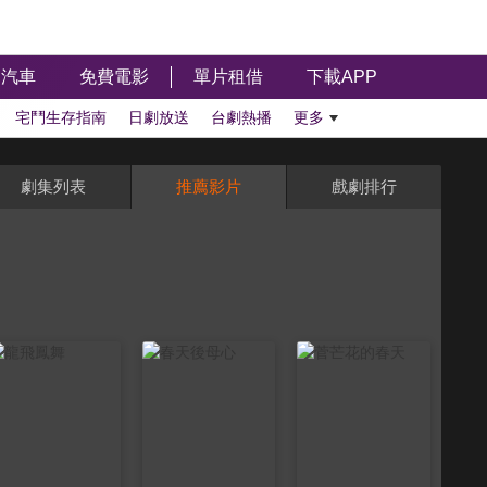
汽車
免費電影
單片租借
下載APP
宅鬥生存指南
日劇放送
台劇熱播
更多
劇集列表
推薦影片
戲劇排行