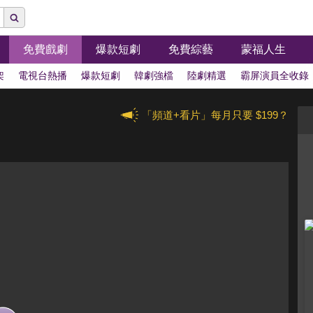
免費戲劇
爆款短劇
免費綜藝
蒙福人生
架
電視台熱播
爆款短劇
韓劇強檔
陸劇精選
霸屏演員全收錄
「頻道+看片」每月只要 $199？