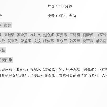
片長：
113 分鐘
發音：
國語
、
台語
級
灣
家庭
鳳
陳昭榮
葉全真
馬如風
趙心妍
蘇晏霈
王建復
何豪傑
白家綺
欣欣
賀軍政
陳盈潔
文汶
鍾佳蓁
章永華
張家瑋
喬華國
梁佑南
明慧
民視四季
女兒家燕（張嘉心）與溪水（馬如風）的大兒子鴻展（何豪傑）正在
彼此的兒女的糾結，呈現出社會百態，處處可見的親情愛情名利、人
。