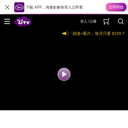
下載 APP，海量影劇免登入立即看
登入 / 註冊
「頻道+看片」每月只要 $199？