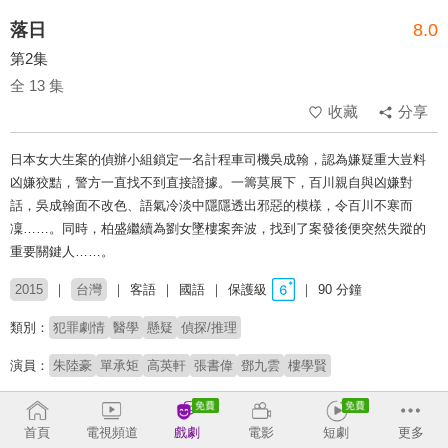
落日
8.0
第2集
全 13 集
收藏
分享
日本女大生案的偵辦小組鎖定一名計程車司機吳成翰，認為嫌疑重大豈料
凶嫌狡黠，警方一直找不到直接證據。一籌莫展下，百川親自與凶嫌對
話，吳成翰面不改色、語氣冷淡中隱隱透出邪惡的模樣，令百川不寒而
凜……。同時，柏盛繼續為劉女墜樓案奔波，找到了案發後便突然失蹤的
重要關鍵人……。
2015
台灣
客語
國語
保護級
90 分鐘
類別：
犯罪劇情
醫學
懸疑
偵探/推理
演員：
朱陸豪
單承矩
高英軒
張書偉
鄧九雲
樓學賢
收回
首頁
電視頻道
戲劇
電影
短劇
更多