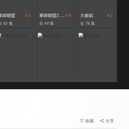
軍師聯盟
軍師聯盟2 虎嘯龍吟
大秦賦
9.0
8.8
8.0
全 42 集
全 44 集
全 78 集
大秦賦(閩南語版)
楊貴妃秘史
風中奇緣
6.0
8.0
8.6
全 78 集
全 50 集
全 35 集
收藏
分享