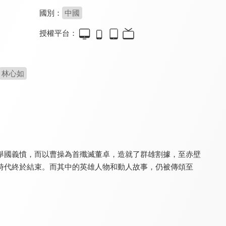
國別：
中國
授權平台：
朱元璋
天下長河(閩南語版)
少年楊家將
8.0
6.6
8.2
全 46 集
全 40 集
全 43 集
林心如
舉國義憤，而以曹操為首殲滅董卓，造就了群雄割據，至赤壁
時代終於結束。而其中的英雄人物和動人故事，仍被傳頌至
大秦帝國之崛起
天下長河
大漢天子
8.0
9.0
8.6
全 40 集
全 40 集
全 41 集