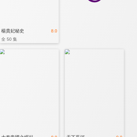
楊貴妃秘史
8.0
全 50 集