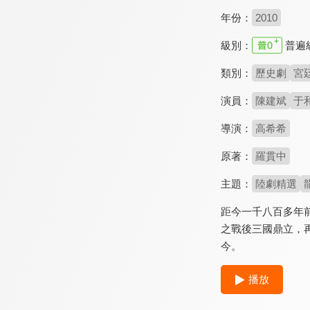
年份：
2010
級別：
普遍
類別：
歷史劇
宮
演員：
陳建斌
于
導演：
高希希
原著：
羅貫中
主題：
陸劇精選
距今一千八百多年
之戰後三國鼎立，
今。
播放