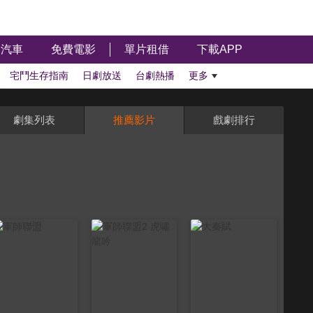
汽車
免費電影
單片租借
下載APP
宅鬥生存指南
日劇放送
台劇熱播
更多
劇集列表
推薦影片
戲劇排行