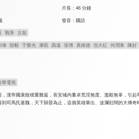
片長：
46 分鐘
發音：
國語
級
廷
戰爭
古裝
和偉
陸毅
于榮光
康凱
聶遠
張博
黃維德
倪大紅
何潤東
陳好
龍華電視
前，漢帝國衰敗積重難返，長安城內董卓荒淫無度、濫殺無辜，引起
再到司馬氏篡魏，天下歸晉為止，這個英雄輩出、波瀾壯闊的大傳奇