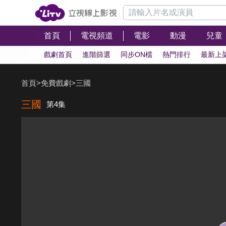
首頁
電視頻道
電影
動漫
兒童
戲劇首頁
進階篩選
同步ON檔
熱門排行
最新上
首頁
>
免費戲劇
>
三國
三國
第4集