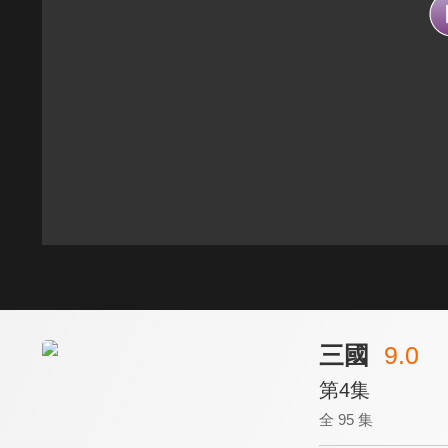
三國
9.0
第4集
全 95 集