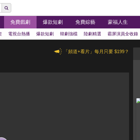
免費戲劇
爆款短劇
免費綜藝
蒙福人生
架
電視台熱播
爆款短劇
韓劇強檔
陸劇精選
霸屏演員全收錄
「頻道+看片」每月只要 $199？