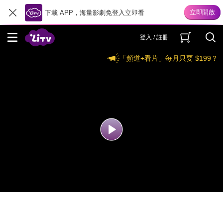
下載 APP，海量影劇免登入立即看
登入 / 註冊
「頻道+看片」每月只要 $199？