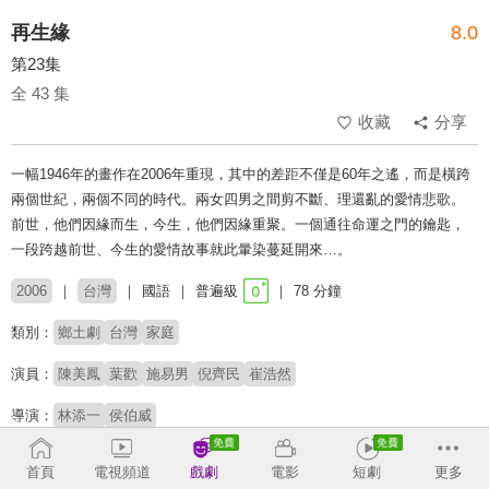
再生緣
8.0
第23集
全 43 集
收藏
分享
一幅1946年的畫作在2006年重現，其中的差距不僅是60年之遙，而是橫跨
兩個世紀，兩個不同的時代。兩女四男之間剪不斷、理還亂的愛情悲歌。
前世，他們因緣而生，今生，他們因緣重聚。一個通往命運之門的鑰匙，
一段跨越前世、今生的愛情故事就此暈染蔓延開來…。
2006
台灣
國語
普遍級
78 分鐘
類別：
鄉土劇
台灣
家庭
演員：
陳美鳳
葉歡
施易男
倪齊民
崔浩然
導演：
林添一
侯伯威
收回
首頁
電視頻道
戲劇
電影
短劇
更多