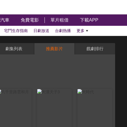
汽車
免費電影
單片租借
下載APP
宅鬥生存指南
日劇放送
台劇熱播
更多
劇集列表
推薦影片
戲劇排行