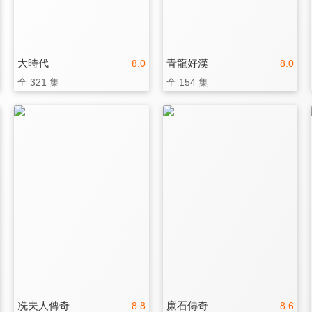
大時代
青龍好漢
8.0
8.0
全 321 集
全 154 集
冼夫人傳奇
廉石傳奇
8.8
8.6