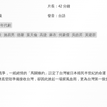
片長：
42 分鐘
發音：
台語
級
年代劇
歡
施易男
德馨
葉天倫
高捷
麻衣
何豪傑
吳皓昇
黃建群
日清戰爭，一紙絕情的「馬關條約」註定了台灣被日本殖民半世紀的命
澳底登陸準備接收台灣，卻因此掀起一場腥風血雨，更為台灣第一個