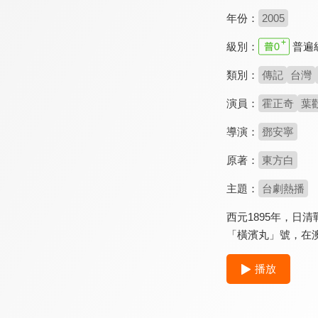
年份：
2005
級別：
普遍
類別：
傳記
台灣
演員：
霍正奇
葉
導演：
鄧安寧
原著：
東方白
主題：
台劇熱播
西元1895年，
「橫濱丸」號，在
播放