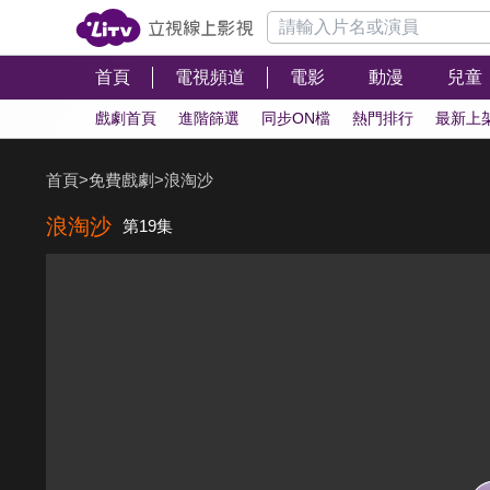
首頁
電視頻道
電影
動漫
兒童
戲劇首頁
進階篩選
同步ON檔
熱門排行
最新上
首頁
>
免費戲劇
>
浪淘沙
浪淘沙
第19集