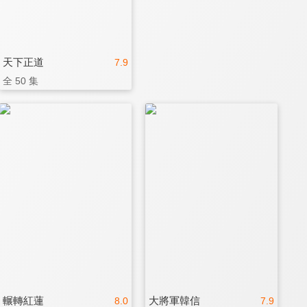
天下正道
7.9
全 50 集
輾轉紅蓮
大將軍韓信
8.0
7.9