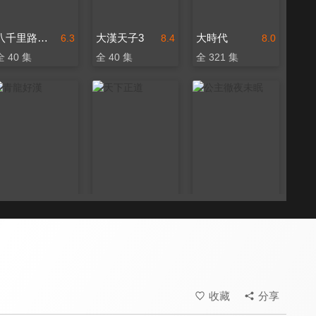
八千里路雲和月
大漢天子3
大時代
6.3
8.4
8.0
全 40 集
全 40 集
全 321 集
青龍好漢
天下正道
公主徹夜未眠
8.0
7.9
8.0
全 154 集
全 50 集
全 1 集
收藏
分享