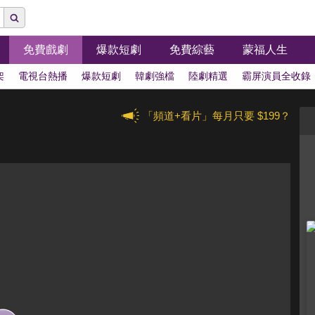
免費戲劇
爆款短劇
免費綜藝
蒙福人生
架
電視台熱播
爆款短劇
韓劇強檔
陸劇精選
霸屏演員全收錄
「頻道+看片」每月只要 $199？