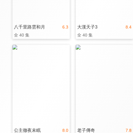
八千里路雲和月
大漢天子3
6.3
8.4
全 40 集
全 40 集
公主徹夜未眠
老子傳奇
8.0
7.8