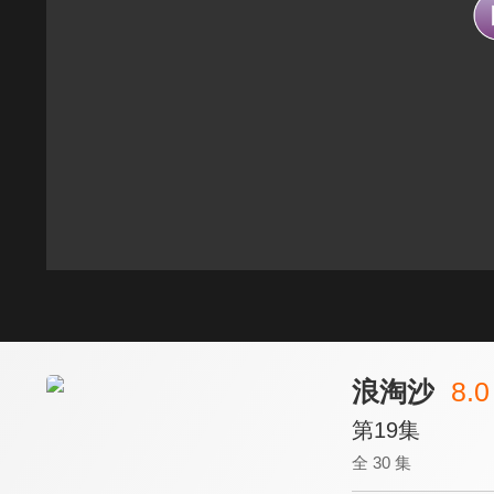
浪淘沙
8.0
第19集
全 30 集