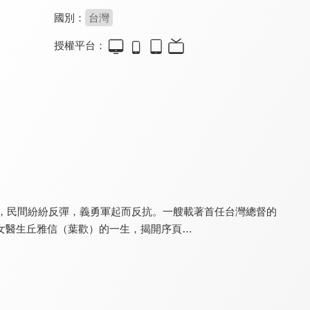
國別：
台灣
授權平台：
老子傳奇
冼夫人傳奇
廉石傳奇
7.8
8.8
8.6
全 33 集
全 35 集
全 30 集
運，民間紛紛反彈，義勇軍起而反抗。一艘載著首任台灣總督的
女醫生丘雅信（葉歡）的一生，揭開序頁…
輾轉紅蓮
大將軍韓信
天地民心
8.0
7.9
7.6
全 20 集
全 36 集
全 54 集