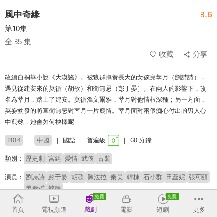
風中奇緣
8.6
第10集
全 35 集
收藏
分享
改編自桐華小說《大漠謠》。被狼群撫養長大的女孩兒莘月（劉詩詩），
遇見從建安來的莫循（胡歌）和衛無忌（彭于晏）。在兩人的影響下，改
名為莘月，踏上了建安。莫循溫文爾雅，莘月對他情根深種；另一方面，
英姿勃發的將軍衛無忌對莘月一片癡情。莘月面對兩個痴心付出的男人心
中煎熬，她會如何抉擇呢…
2014
中國
國語
普遍級
60 分鐘
類別：
歷史劇
宮廷
愛情
武俠
古裝
演員：
劉詩詩
彭于晏
胡歌
陳法拉
秦昊
韓棟
石小群
田蕊妮
張可頤
吳慶哲
韓棟
導演：
李國立
林玉芬
梁勝權
首頁
電視頻道
戲劇
電影
短劇
更多