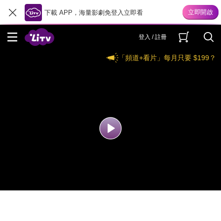
下載 APP，海量影劇免登入立即看
登入 / 註冊
「頻道+看片」每月只要 $199？