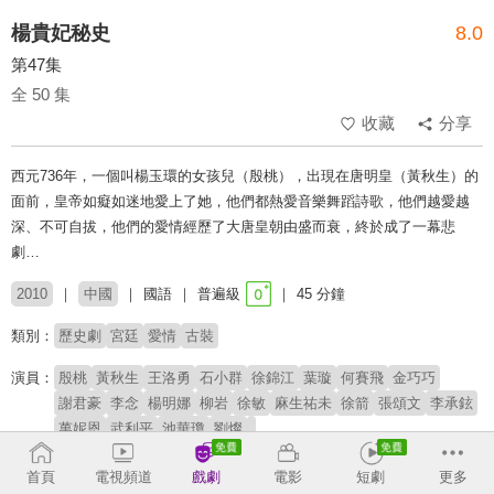
楊貴妃秘史
8.0
第47集
全 50 集
收藏
分享
西元736年，一個叫楊玉環的女孩兒（殷桃），出現在唐明皇（黃秋生）的
面前，皇帝如癡如迷地愛上了她，他們都熱愛音樂舞蹈詩歌，他們越愛越
深、不可自拔，他們的愛情經歷了大唐皇朝由盛而衰，終於成了一幕悲
劇…
2010
中國
國語
普遍級
45 分鐘
類別：
歷史劇
宮廷
愛情
古裝
演員：
殷桃
黃秋生
王洛勇
石小群
徐錦江
葉璇
何賽飛
金巧巧
謝君豪
李念
楊明娜
柳岩
徐敏
麻生祐未
徐箭
張頌文
李承鉉
萬妮恩
武利平
池華瓊
劉燦
導演：
尤小剛
首頁
電視頻道
戲劇
電影
短劇
更多