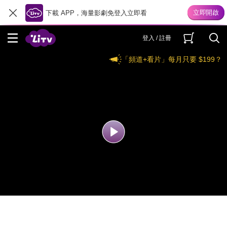
下載 APP，海量影劇免登入立即看
登入 / 註冊
「頻道+看片」每月只要 $199？