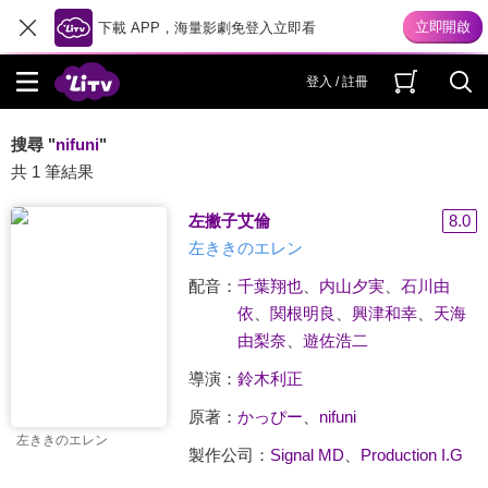
下載 APP，海量影劇免登入立即看
登入 / 註冊
搜尋 "
nifuni
"
共 1 筆結果
左撇子艾倫
8.0
左ききのエレン
配音：
千葉翔也
、
内山夕実
、
石川由
依
、
関根明良
、
興津和幸
、
天海
由梨奈
、
遊佐浩二
導演：
鈴木利正
原著：
かっぴー
、
nifuni
左ききのエレン
製作公司：
Signal MD
、
Production I.G