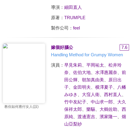
導演：
細田直人
原著：
TRUMPLE
製作公司：
feel
嫁個好腦公
7.6
Handling Method for Grumpy Women
演員：
早見朱莉
、
平岡祐太
、
松井玲
奈
、
佐伯大地
、
水澤惠麗奈
、
前
田公輝
、
朝加真由美
、
原日出
子
、
金田明夫
、
横澤夏子
、
八幡
みゆき
、
大窪人衛
、
西村直人
、
竹中友紀子
、
中山求一郎
、
大久
教你如何應付女人(誤)
保祥太郎
、
樂驅
、
大鶴佐助
、
西
原純
、
渡邊憲吉
、
濱家隆一
、
畑
山亞梨紗