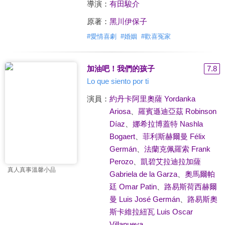
導演：
有田駿介
原著：
黑川伊保子
#
愛情喜劇
#
婚姻
#
歡喜冤家
加油吧！我們的孩子
7.8
Lo que siento por ti
演員：
約丹卡阿里奧薩 Yordanka
Ariosa
、
羅賓遜迪亞茲 Robinson
Díaz
、
娜希拉博蓋特 Nashla
Bogaert
、
菲利斯赫爾曼 Félix
Germán
、
法蘭克佩羅索 Frank
Perozo
、
凱碧艾拉迪拉加薩
真人真事溫馨小品
Gabriela de la Garza
、
奧馬爾帕
廷 Omar Patin
、
路易斯荷西赫爾
曼 Luis José Germán
、
路易斯奧
斯卡維拉紐瓦 Luis Oscar
Villanueva