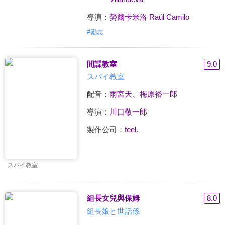
導演：
勞爾卡米洛 Raúl Camilo
#
勵志
間諜教室
9.0
スパイ教室
配音：
雨宮天
、
梅原裕一郎
導演：
川口敬一郎
製作公司：
feel.
スパイ教室
組長女兒與保姆
8.0
組長娘と世話係