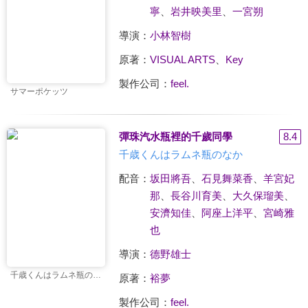
寧
、
岩井映美里
、
一宮朔
導演：
小林智樹
原著：
VISUAL ARTS
、
Key
製作公司：
feel.
サマーポケッツ
彈珠汽水瓶裡的千歲同學
8.4
千歳くんはラムネ瓶のなか
配音：
坂田將吾
、
石見舞菜香
、
羊宮妃
那
、
長谷川育美
、
大久保瑠美
、
安濟知佳
、
阿座上洋平
、
宮崎雅
也
導演：
德野雄士
千歳くんはラムネ瓶のなか
原著：
裕夢
製作公司：
feel.