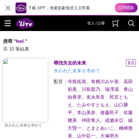
下載 APP，海量影劇免登入立即看
登入 / 註冊
搜尋 "
feel.
"
共 10 筆結果
尋找失去的未來
8.0
失われた未来を求めて
配音：
寺島拓篤
、
有栖川みや美
、
高田
初美
、
川島梨乃
、
瑞澤溪
、
青山
由香里
、
友永朱音
、
民安とも
え
、
たみやすともえ
、
山口勝
平
、
本山美奈
、
後藤邑子
、
佐藤
聰美
、
仲田隼人
、
成瀨未亞
、
緒
失われた未来を求めて
方賢一
、
とまとあいこ
、
種崎敦
美
、
山中莊一
、
大塚明夫