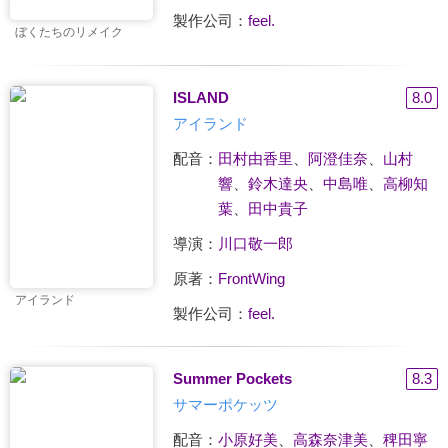
製作公司：
feel.
ぼくたちのリメイク
ISLAND
8.0
アイランド
配音：
田村由香里
、
阿澄佳奈
、
山村
響
、
鈴木達央
、
中島唯
、
高柳知
葉
、
田中貴子
導演：
川口敬一郎
原著：
FrontWing
アイランド
製作公司：
feel.
Summer Pockets
8.3
サマーポケッツ
配音：
小原好美
、
高森奈津美
、
稗田寧