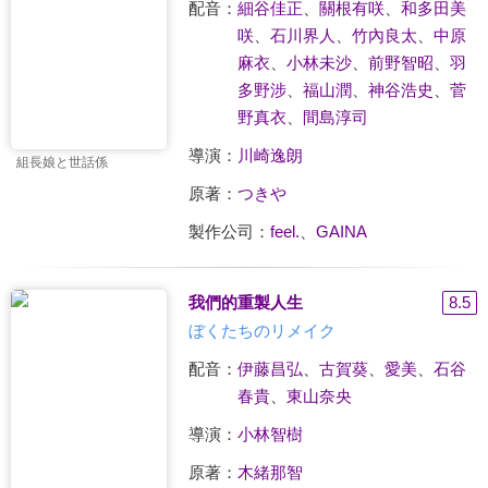
配音：
細谷佳正
、
關根有咲
、
和多田美
咲
、
石川界人
、
竹內良太
、
中原
麻衣
、
小林未沙
、
前野智昭
、
羽
多野涉
、
福山潤
、
神谷浩史
、
菅
野真衣
、
間島淳司
導演：
川崎逸朗
組長娘と世話係
原著：
つきや
製作公司：
feel.
、
GAINA
我們的重製人生
8.5
ぼくたちのリメイク
配音：
伊藤昌弘
、
古賀葵
、
愛美
、
石谷
春貴
、
東山奈央
導演：
小林智樹
原著：
木緒那智