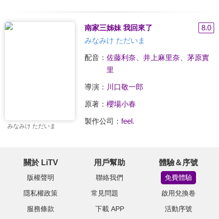
南家三姊妹 我回來了
8.0
みなみけ ただいま
配音：
佐藤利奈
、
井上麻里奈
、
茅原實
里
導演：
川口敬一郎
原著：
櫻場小春
製作公司：
feel.
みなみけ ただいま
關於 LiTV
用戶幫助
體驗＆序號
版權聲明
聯絡我們
免費體驗
隱私權政策
常見問題
啟用兌換卷
服務條款
下載 APP
活動序號