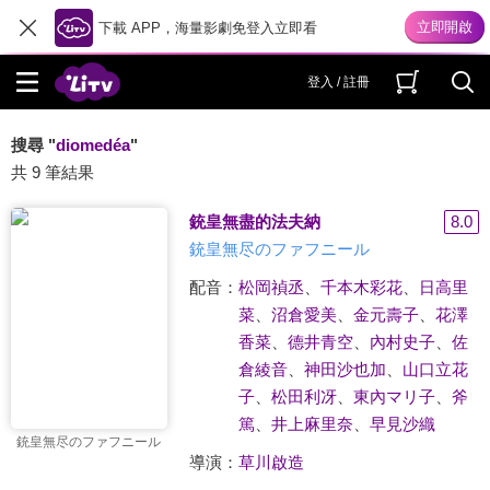
下載 APP，海量影劇免登入立即看
登入 / 註冊
搜尋 "
diomedéa
"
共 9 筆結果
銃皇無盡的法夫納
8.0
銃皇無尽のファフニール
配音：
松岡禎丞
、
千本木彩花
、
日高里
菜
、
沼倉愛美
、
金元壽子
、
花澤
香菜
、
德井青空
、
內村史子
、
佐
倉綾音
、
神田沙也加
、
山口立花
子
、
松田利冴
、
東內マリ子
、
斧
篤
、
井上麻里奈
、
早見沙織
銃皇無尽のファフニール
導演：
草川啟造