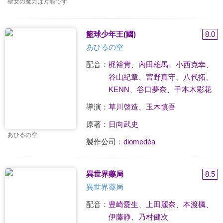
聖女の魔力は万能です
籃球少年王(國)
8.0
あひるの空
配音：
梶裕貴
、
內田雄馬
、
小西克幸
、
谷山紀章
、
宮野真守
、
八代拓
、
KENN
、
谷口夢奈
、
千本木彩花
導演：
草川啓造
、
玉木慎吾
原著：
日向武史
あひるの空
製作公司：
diomedéa
異世界藥局
8.5
異世界薬局
配音：
豊崎愛生
、
上田麗奈
、
本渡楓
、
伊藤静
、
乃村健次