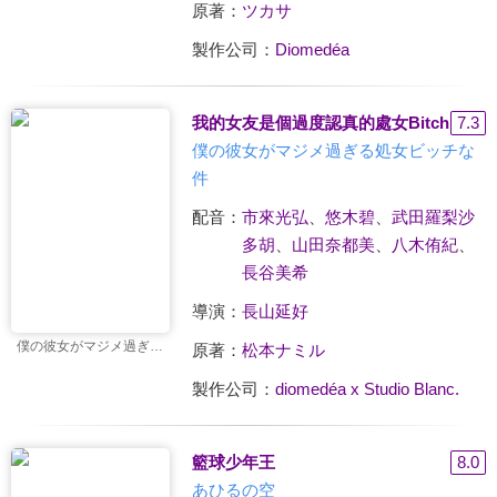
原著：
ツカサ
製作公司：
Diomedéa
我的女友是個過度認真的處女Bitch
7.3
僕の彼女がマジメ過ぎる処女ビッチな
件
配音：
市來光弘
、
悠木碧
、
武田羅梨沙
多胡
、
山田奈都美
、
八木侑紀
、
長谷美希
導演：
長山延好
僕の彼女がマジメ過ぎる処女ビッチな件
原著：
松本ナミル
製作公司：
diomedéa x Studio Blanc.
籃球少年王
8.0
あひるの空