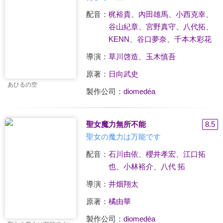
配音：
梶裕貴
、
內田雄馬
、
小西克幸
、
谷山紀章
、
宮野真守
、
八代拓
、
KENN
、
谷口夢奈
、
千本木彩花
導演：
草川啓造
、
玉木慎吾
原著：
日向武史
あひるの空
製作公司：
diomedéa
聖女魔力無所不能
8.5
聖女の魔力は万能です
配音：
石川由依
、
櫻井孝宏
、
江口拓
也
、
小林裕介
、
八代 拓
導演：
井畑翔太
原著：
橘由華
製作公司：
diomedéa