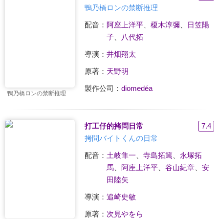
鴨乃橋ロンの禁断推理
配音：
阿座上洋平
、
榎木淳彌
、
日笠陽
子
、
八代拓
導演：
井畑翔太
原著：
天野明
製作公司：
diomedéa
鴨乃橋ロンの禁断推理
打工仔的拷問日常
7.4
拷問バイトくんの日常
配音：
土岐隼一
、
寺島拓篤
、
永塚拓
馬
、
阿座上洋平
、
谷山紀章
、
安
田陸矢
導演：
追崎史敏
原著：
次見やをら