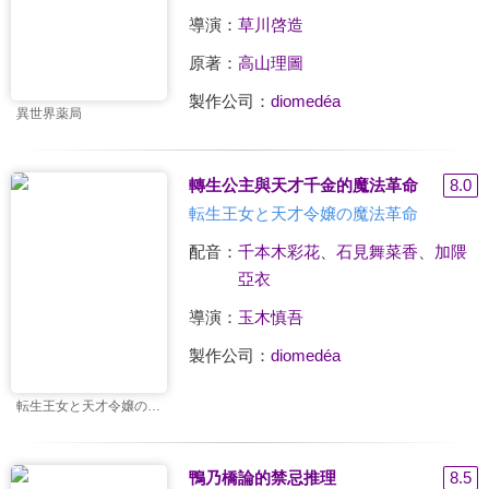
導演：
草川啓造
原著：
高山理圖
製作公司：
diomedéa
異世界薬局
轉生公主與天才千金的魔法革命
8.0
転生王女と天才令嬢の魔法革命
配音：
千本木彩花
、
石見舞菜香
、
加隈
亞衣
導演：
玉木慎吾
製作公司：
diomedéa
転生王女と天才令嬢の魔法革命
鴨乃橋論的禁忌推理
8.5