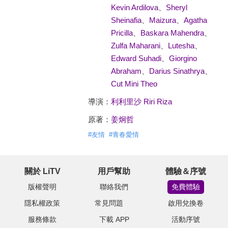
Kevin Ardilova
、
Sheryl
Sheinafia
、
Maizura
、
Agatha
Pricilla
、
Baskara Mahendra
、
Zulfa Maharani
、
Lutesha
、
Edward Suhadi
、
Giorgino
Abraham
、
Darius Sinathrya
、
Cut Mini Theo
導演：
利利里沙 Riri Riza
原著：
姜炯哲
#
友情
#
青春愛情
關於 LiTV
用戶幫助
體驗＆序號
版權聲明
聯絡我們
免費體驗
隱私權政策
常見問題
啟用兌換卷
服務條款
下載 APP
活動序號