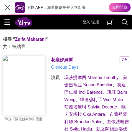
下載 APP，海量影劇免登入立即看
登入 / 註冊
搜尋 "
Zulfa Maharani
"
共 1 筆結果
花漾姊妹幫
7.5
Glorious Days
演員：
瑪莎提摩西 Marsha Timothy
、
蘇
珊巴蒂亞 Susan Bachtiar
、
英迪
巴仁斯 Indi Barends
、
班旺 Baim
Wong
、
維迪穆利亞 Widi Mulia
、
莎薇塔黛珂 Salvita Decorte
、
歐
卡安塔拉 Oka Antara
、
布蘭登薩
韓片《陽光姊妹淘》翻拍
利姆 Brandon Salim
、
賽依法哈吉
杜 Syifa Hadju
、
凱文阿爾迪洛伐