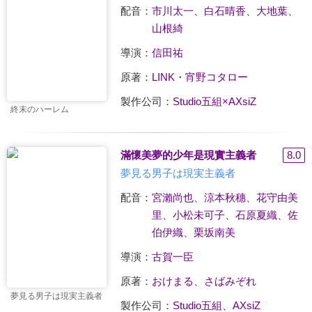
配音：
市川太一
、
白石晴香
、
大地葉
、
山根綺
導演：
信田祐
原著：
LINK・宵野コタロー
製作公司：
Studio五組×AXsiZ
終末のハーレム
滿懷美夢的少年是現實主義者
8.0
夢見る男子は現実主義者
配音：
宮瀨尚也
、
涼本秋穗
、
花守由美
里
、
小松未可子
、
石原夏織
、
佐
伯伊織
、
栗坂南美
導演：
古賀一臣
原著：
おけまる
、
さばみぞれ
夢見る男子は現実主義者
製作公司：
Studio五組
、
AXsiZ