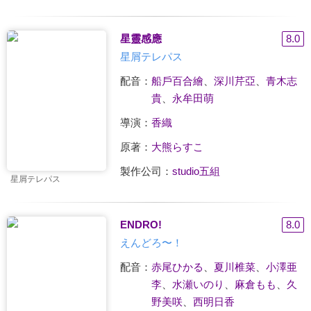
星靈感應
8.0
星屑テレパス
配音：
船戶百合繪
、
深川芹亞
、
青木志
貴
、
永牟田萌
導演：
香織
原著：
大熊らすこ
製作公司：
studio五組
星屑テレパス
ENDRO!
8.0
えんどろ〜！
配音：
赤尾ひかる
、
夏川椎菜
、
小澤亜
李
、
水瀬いのり
、
麻倉もも
、
久
野美咲
、
西明日香