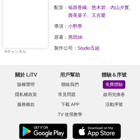
配音：
福原香織
、
悠木碧
、
內山夕實
、
壽美菜子
、
又吉愛
導演：
小野學
原著：
黑田bb
製作公司：
Studio五組
Aチャンネル
關於 LiTV
用戶幫助
體驗＆序號
版權聲明
聯絡我們
免費體驗
隱私權政策
常見問題
啟用兌換卷
服務條款
下載 APP
活動序號
TV 使用教學