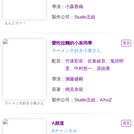
導演：
小森香織
製作公司：
Studio五組
えんどろ〜！
愛吃拉麵的小泉同學
8.0
ラーメン大好き小泉さん
配音：
竹達彩奈
、
佐倉綾音
、
鬼頭明
里
、
中村悠一
、
原由實
導演：
瀨藤健嗣
原著：
鳴見奈留
製作公司：
Studio五組
、
AXsiZ
ラーメン大好き小泉さん
A頻道
8.0
Aチャンネル