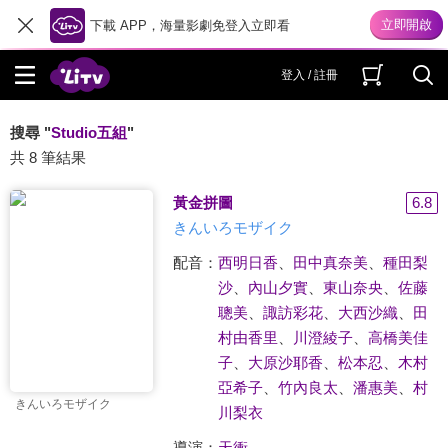
下載 APP，海量影劇免登入立即看
登入 / 註冊
搜尋 "
Studio五組
"
共 8 筆結果
黃金拼圖
6.8
きんいろモザイク
配音：
西明日香
、
田中真奈美
、
種田梨
沙
、
內山夕實
、
東山奈央
、
佐藤
聰美
、
諏訪彩花
、
大西沙織
、
田
村由香里
、
川澄綾子
、
高橋美佳
子
、
大原沙耶香
、
松本忍
、
木村
亞希子
、
竹內良太
、
潘惠美
、
村
きんいろモザイク
川梨衣
導演：
天衝