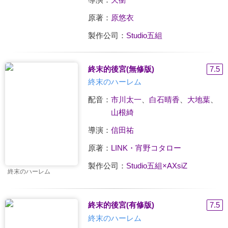
原著：
原悠衣
製作公司：
Studio五組
終末的後宮(無修版)
7.5
終末のハーレム
配音：
市川太一
、
白石晴香
、
大地葉
、
山根綺
導演：
信田祐
原著：
LINK・宵野コタロー
製作公司：
Studio五組×AXsiZ
終末のハーレム
終末的後宮(有修版)
7.5
終末のハーレム