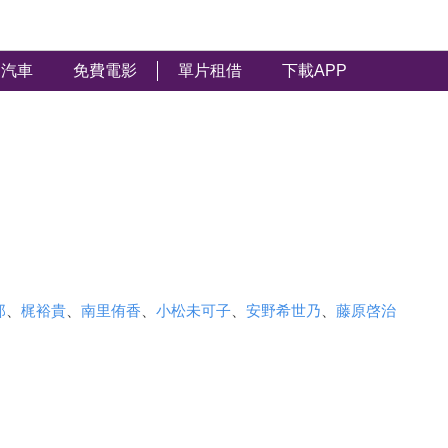
汽車
免費電影
單片租借
下載APP
郎
、
梶裕貴
、
南里侑香
、
小松未可子
、
安野希世乃
、
藤原啓治