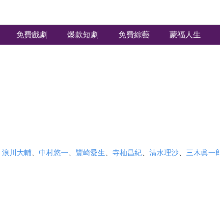
免費戲劇
爆款短劇
免費綜藝
蒙福人生
、
浪川大輔
、
中村悠一
、
豐崎愛生
、
寺杣昌紀
、
清水理沙
、
三木眞一