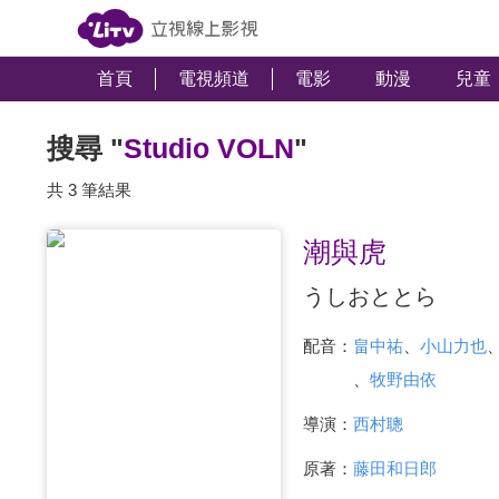
首頁
電視頻道
電影
動漫
兒童
搜尋 "
Studio VOLN
"
共 3 筆結果
潮與虎
うしおととら
配音：
畠中祐
、
小山力也
、
牧野由依
導演：
西村聰
原著：
藤田和日郎