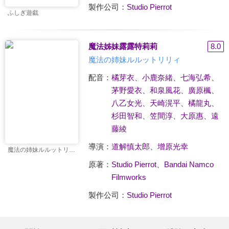
製作公司：
Studio Pierrot
ふしぎ遊戱
魔法姊妹露露特莉莉
8.0
魔法の姉妹ルルットリリィ
配音：
橘芽衣
、
小鹿奈緒
、
七海弘希
、
茅野愛衣
、
和泉風花
、
廣原楓
、
八乙女光
、
天崎滉平
、
橘龍丸
、
杉田智和
、
笠間淳
、
大原惠
、
遠
藤綾
導演：
道解慎太郎
、
增原光幸
魔法の姉妹ルルットリリィ
原著：
Studio Pierrot
、
Bandai Namco
Filmworks
製作公司：
Studio Pierrot