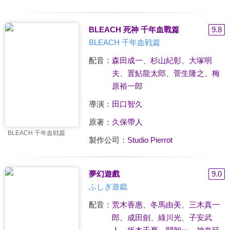
BLEACH 死神 千年血戰篇
9.8
BLEACH 千年血戦篇
配音：
森田成一
、
杉山紀彰
、
大塚明
夫
、
置鮎龍太郎
、
菅生隆之
、
梅
原裕一郎
導演：
田口智久
原著：
久保帶人
BLEACH 千年血戦篇
製作公司：
Studio Pierrot
夢幻遊戲
9.0
ふしぎ遊戱
配音：
荒木香惠
、
冬馬由美
、
三木真一
郎
、
成田劍
、
綠川光
、
子安武