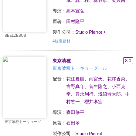
威
、
林士程
、
林谷珍
、
梁興昌
導演：
高本宣弘
原著：
田村隆平
製作公司：
Studio Pierrot +
BEELZEBUB
#
校園題材
東京喰種
8.0
東京喰種トーキョーグール
配音：
花江夏樹
、
雨宮天
、
花澤香菜
、
宮野真守
、
菅生隆之
、
小西克
幸
、
豊永利行
、
浅沼晋太郎
、
中
村悠一
、
櫻井孝宏
導演：
森田修平
東京喰種トーキョーグール
原著：
石田翠
製作公司：
Studio Pierrot