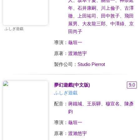
人
、
坂本千夏
、
關智一
、
神奈延
年
、
石井康嗣
、
川上倫子
、
古澤
徹
、
上田祐司
、
田中敦子
、
飛田
展男
、
大友龍三郎
、
中澤綠
、
京
ふしぎ遊戱
田尚子
導演：
龜垣一
原著：
渡瀨悠宇
製作公司：
Studio Pierrot
夢幻遊戲(中文版)
9.0
ふしぎ遊戱
配音：
蔣鐵城
、
王辰驊
、
穆宣名
、
陳彥
鈞
導演：
龜垣一
原著：
渡瀨悠宇