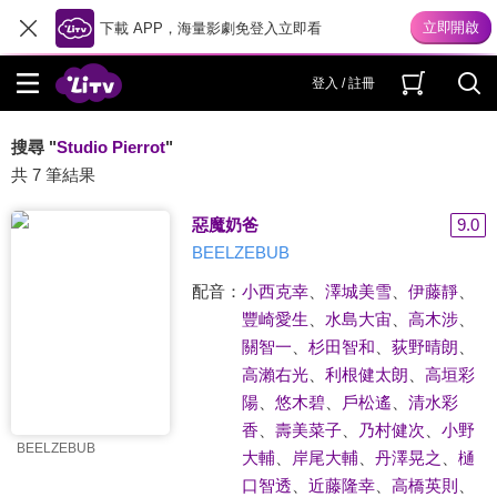
下載 APP，海量影劇免登入立即看
登入 / 註冊
搜尋 "
Studio Pierrot
"
共 7 筆結果
惡魔奶爸
9.0
BEELZEBUB
配音：
小西克幸
、
澤城美雪
、
伊藤靜
、
豐崎愛生
、
水島大宙
、
高木涉
、
關智一
、
杉田智和
、
荻野晴朗
、
高瀨右光
、
利根健太朗
、
高垣彩
陽
、
悠木碧
、
戶松遙
、
清水彩
香
、
壽美菜子
、
乃村健次
、
小野
BEELZEBUB
大輔
、
岸尾大輔
、
丹澤晃之
、
樋
口智透
、
近藤隆幸
、
高橋英則
、