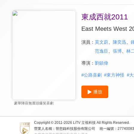
東成西就2011
East Meets West 2
演員：
莫文蔚
、
陳奕迅
、
范逸臣
、
張博
、
林
導演：
劉鎮偉
#
公路喜劇
#
東方神怪
#
大
播放
豪華陣容無厘頭爆笑喜劇
Copyright © 2011-
2026
LiTV 立視科技 All Rights Reserved.
營業人名稱：替您錄科技股份有限公司
統一編號：2774008