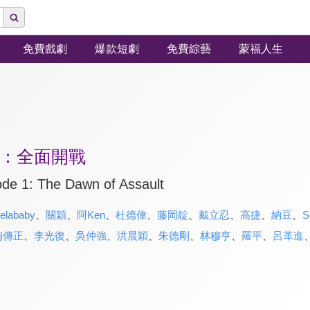
免費戲劇
爆款短劇
免費綜藝
蒙福人生
：全面開戰
ode 1: The Dawn of Assault
elababy
、
關穎
、
阿Ken
、
杜德偉
、
藤岡靛
、
戴立忍
、
高捷
、
納豆
、
S
陶傳正
、
李光復
、
吳仲強
、
洪晨穎
、
朱德剛
、
林穆亨
、
羅平
、
呂革進