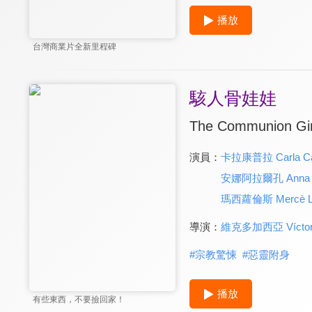
播放
台灣商業片全新里程碑
駭人骨娃娃
The Communion Gir
演員：
卡拉康普拉 Carla C
安娜阿拉爾孔 Anna A
瑪西蘿倫斯 Mercè Ll
導演：
維克多加西亞 Víctor 
#
宗教驚悚
#
惡靈附身
播放
有些東西，不要撿回家！