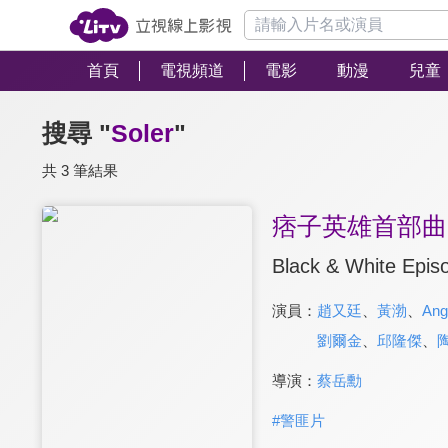
首頁
電視頻道
電影
動漫
兒童
搜尋 "
Soler
"
共 3 筆結果
痞子英雄首部曲
Black & White Epis
演員：
趙又廷
、
黃渤
、
Ang
劉爾金
、
邱隆傑
、
導演：
蔡岳勳
#
警匪片