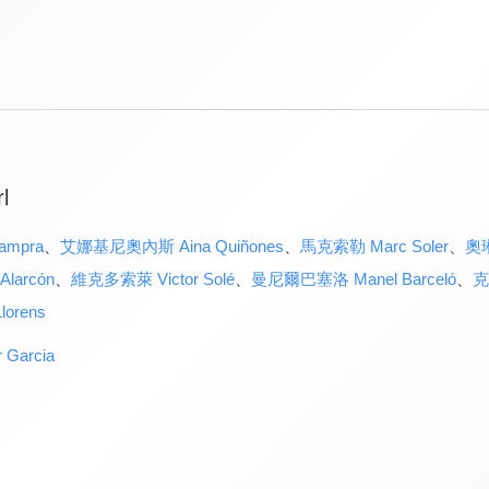
l
ampra
、
艾娜基尼奧內斯 Aina Quiñones
、
馬克索勒 Marc Soler
、
奧琳
larcón
、
維克多索萊 Victor Solé
、
曼尼爾巴塞洛 Manel Barceló
、
克
orens
Garcia