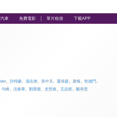
汽車
免費電影
單片租借
下載APP
oler
、
許時豪
、
湯志偉
、
吳中天
、
夏靖庭
、
唐臻
、
乾德門
、
、
勾峰
、
沈春華
、
劉寶傑
、
史哲維
、
王志郁
、
鄒承恩