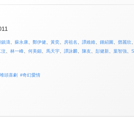
011
鍾鎮濤
、
蘇永康
、
鄭伊健
、
黃奕
、
房祖名
、
譚維維
、
鍾紹圖
、
鄧麗欣
二汶
、
林一峰
、
何美鈿
、
馬天宇
、
譚詠麟
、
陳友
、
彭健新
、
葉智強
、
S
堆頭喜劇
#
奇幻愛情
3