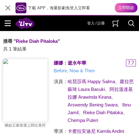
下載 APP，海量影劇免登入立即看
登入 / 註冊
搜尋 "
Rieke Diah Pitaloka
"
共 1 筆結果
娜娜：逝水年華
7.7
Before, Now & Then
演員：
哈琵莎瑪 Happy Salma
、
蘿拉芭
蘇琦 Laura Basuki
、
阿拉溫達基
拉娜 Arawinda Kirana
、
Arswendy Bening Swara
、
Ibnu
Jamil
、
Rieke Diah Pitaloka
、
Chempa Puteri
猶如王家衛遇上阿比查邦
導演：
卡蜜拉安迪尼 Kamila Andini