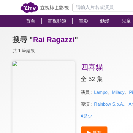
首頁
電視頻道
電影
動漫
兒童
搜尋 "
Rai Ragazzi
"
共 1 筆結果
四喜貓
全 52 集
演員：
Lampo
、
Milady
、
Pi
導演：
Rainbow S.p.A.
、
An
#
兒少
播放