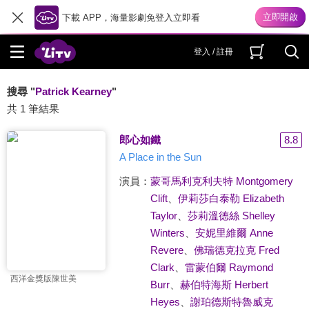
下載 APP，海量影劇免登入立即看
登入 / 註冊
搜尋 "
Patrick Kearney
"
共 1 筆結果
郎心如鐵
8.8
A Place in the Sun
演員：
蒙哥馬利克利夫特 Montgomery
Clift
、
伊莉莎白泰勒 Elizabeth
Taylor
、
莎莉溫德絲 Shelley
Winters
、
安妮里維爾 Anne
Revere
、
佛瑞德克拉克 Fred
Clark
、
雷蒙伯爾 Raymond
西洋金獎版陳世美
Burr
、
赫伯特海斯 Herbert
Heyes
、
謝珀德斯特魯威克