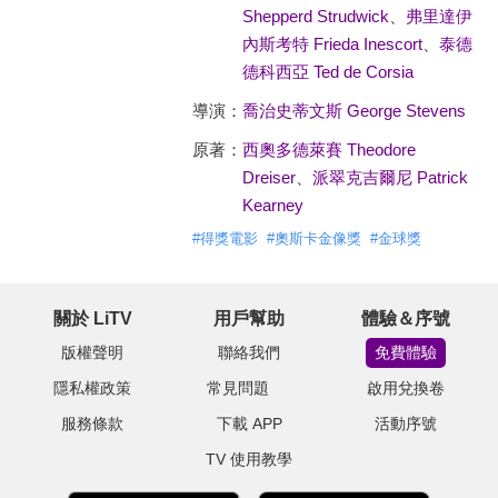
Shepperd Strudwick
、
弗里達伊
內斯考特 Frieda Inescort
、
泰德
德科西亞 Ted de Corsia
導演：
喬治史蒂文斯 George Stevens
原著：
西奧多德萊賽 Theodore
Dreiser
、
派翠克吉爾尼 Patrick
Kearney
#
得獎電影
#
奧斯卡金像獎
#
金球獎
關於 LiTV
用戶幫助
體驗＆序號
版權聲明
聯絡我們
免費體驗
隱私權政策
常見問題
啟用兌換卷
服務條款
下載 APP
活動序號
TV 使用教學