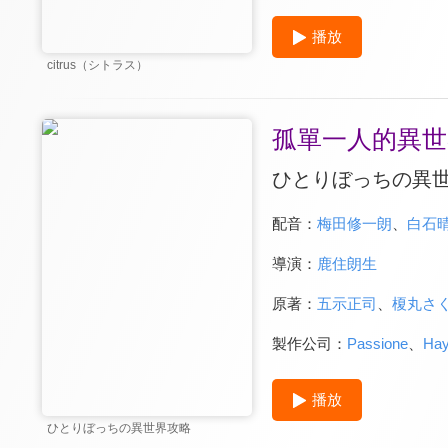
播放
citrus（シトラス）
孤單一人的異世
ひとりぼっちの異
配音：
梅田修一朗
、
白石
導演：
鹿住朗生
原著：
五示正司
、
榎丸さ
製作公司：
Passione
、
Hay
播放
ひとりぼっちの異世界攻略