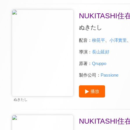
NUKITASH
ぬきたし
配音：
柳晃平
、
小澤實里
導演：
長山延好
原著：
Qruppo
製作公司：
Passione
播放
ぬきたし
NUKITASH