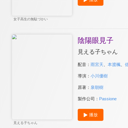
女子高生の無駄づかい
陰陽眼見子
見える子ちゃん
配音：
雨宮天
、
本渡楓
、
導演：
小川優樹
原著：
泉朝樹
製作公司：
Passione
播放
見える子ちゃん