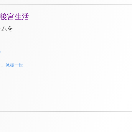
後宮生活
レムを
宜
子
、
冰樹一世