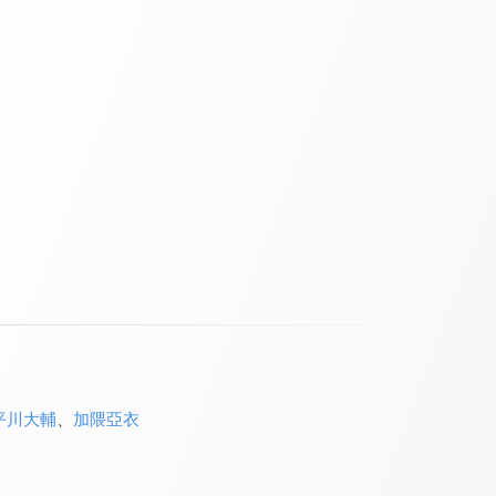
平川大輔
、
加隈亞衣