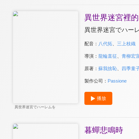
異世界迷宮裡的
異世界迷宮でハー
配音：
八代拓
、
三上枝織
導演：
龍輪直征
、
青柳宏
原著：
蘇我捨恥
、
四季童
製作公司：
Passione
播放
異世界迷宮でハーレムを
暮蟬悲鳴時