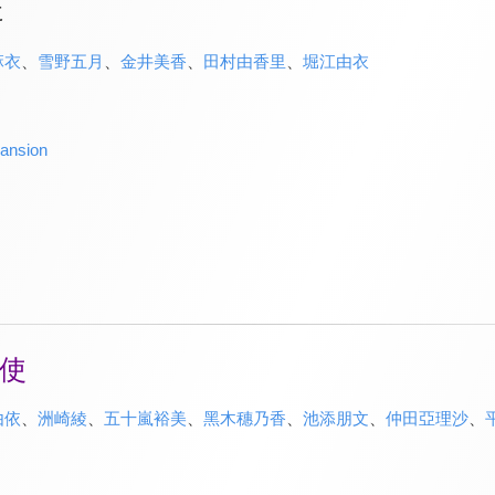
に
麻衣
、
雪野五月
、
金井美香
、
田村由香里
、
堀江由衣
ansion
使
由依
、
洲崎綾
、
五十嵐裕美
、
黑木穗乃香
、
池添朋文
、
仲田亞理沙
、