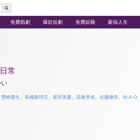
免費戲劇
爆款短劇
免費綜藝
蒙福人生
日常
かい
、
豐崎愛生
、
長繩麻理亞
、
富田美憂
、
高橋李依
、
佐藤聰美
、
M·A·O