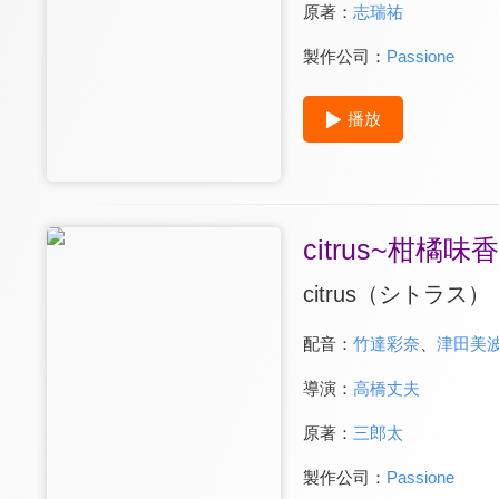
原著：
志瑞祐
製作公司：
Passione
播放
citrus~柑橘味
citrus（シトラス）
配音：
竹達彩奈
、
津田美
導演：
高橋丈夫
原著：
三郎太
製作公司：
Passione