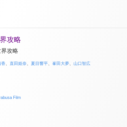
界攻略
世界攻略
晴香
、
直田姫奈
、
夏目響平
、
峯田大夢
、
山口智広
く
abusa Film