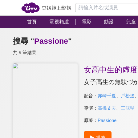
首頁
電視頻道
電影
動漫
兒童
搜尋 "
Passione
"
共 9 筆結果
女高中生的虛度
女子高生の無駄づ
配音：
赤崎千夏
、
戶松遙
導演：
高橋丈夫
、
三瓶聖
原著：
Passione
播放