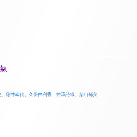
香氣
波
、
藤井幸代
、
久保由利香
、
井澤詩織
、
葉山郁美