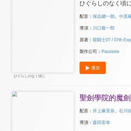
ひぐらしのなく頃
配音：
保志總一朗
、
中原
導演：
川口敬一郎
原著：
龍騎士07 / 07th Exp
製作公司：
Passione
播放
ひぐらしのなく頃に
聖劍學院的魔劍
配音：
井上麻里奈
、
石川
導演：
森田宏幸