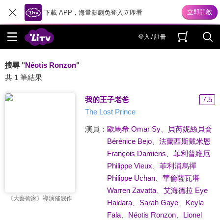
下載 APP，海量影劇免登入立即看
登入 / 註冊
搜尋 "
Néotis Ronzon
"
共 1 筆結果
我的王子老爸
7.5
The Lost Prince
演員：
歐馬希 Omar Sy
、
貝芮妮絲貝喬
Bérénice Bejo
、
法蘭西斯戴米恩
François Damiens
、
菲利普維厄
Philippe Vieux
、
菲利浦烏禪
Philippe Uchan
、
華倫薩瓦塔
Warren Zavatta
、
艾海德拉 Eye
《大藝術家》導演催淚作
Haidara
、
Sarah Gaye
、
Keyla
Fala
、
Néotis Ronzon
、
Lionel