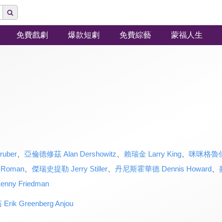
免費戲劇
爆款短劇
免費綜藝
蒙福人生
uber
、
亞倫德修茲 Alan Dershowitz
、
賴瑞金 Larry King
、
咪咪格魯伯 M
 Roman
、
傑瑞史提勒 Jerry Stiller
、
丹尼斯霍華德 Dennis Howard
、
enny Friedman
 Greenberg Anjou