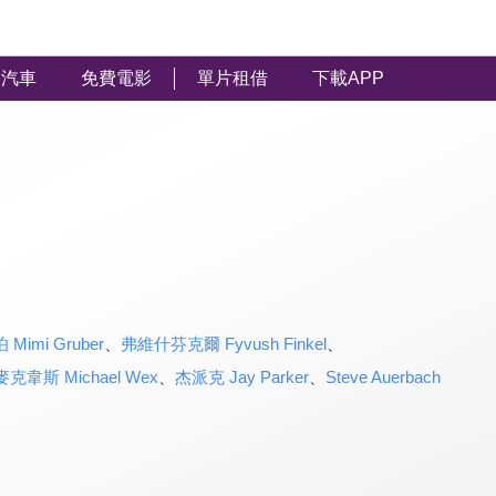
汽車
免費電影
單片租借
下載APP
imi Gruber
、
弗維什芬克爾 Fyvush Finkel
、
麥克韋斯 Michael Wex
、
杰派克 Jay Parker
、
Steve Auerbach