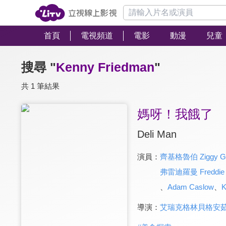
首頁
電視頻道
電影
動漫
兒童
搜尋 "
Kenny Friedman
"
共 1 筆結果
媽呀！我餓了
Deli Man
演員：
齊基格魯伯 Ziggy Gr
弗雷迪羅曼 Freddie
、
Adam Caslow
、
K
導演：
艾瑞克格林貝格安茹 Erik