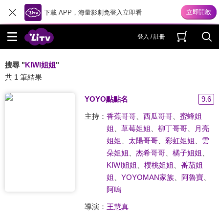
下載 APP，海量影劇免登入立即看
登入 / 註冊
搜尋 "
KIWI姐姐
"
共 1 筆結果
YOYO點點名
9.6
主持：
香蕉哥哥
、
西瓜哥哥
、
蜜蜂姐
姐
、
草莓姐姐
、
柳丁哥哥
、
月亮
姐姐
、
太陽哥哥
、
彩虹姐姐
、
雲
朵姐姐
、
杰希哥哥
、
橘子姐姐
、
KIWI姐姐
、
櫻桃姐姐
、
番茄姐
姐
、
YOYOMAN家族
、
阿魯寶
、
阿嗚
導演：
王慧真